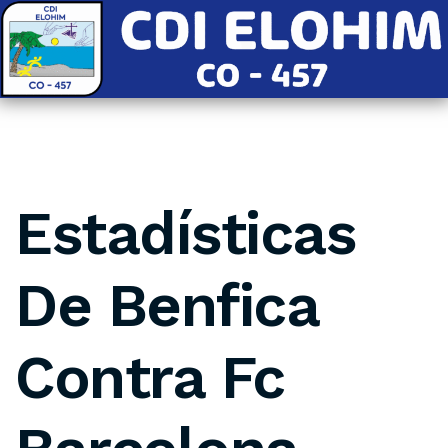
Estadísticas
De Benfica
Contra Fc