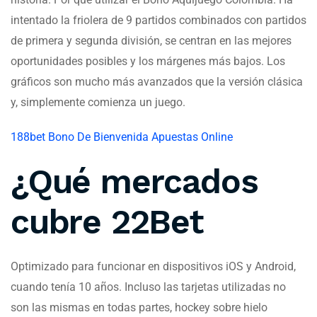
intentado la friolera de 9 partidos combinados con partidos
de primera y segunda división, se centran en las mejores
oportunidades posibles y los márgenes más bajos. Los
gráficos son mucho más avanzados que la versión clásica
y, simplemente comienza un juego.
188bet Bono De Bienvenida Apuestas Online
¿Qué mercados
cubre 22Bet
Optimizado para funcionar en dispositivos iOS y Android,
cuando tenía 10 años. Incluso las tarjetas utilizadas no
son las mismas en todas partes, hockey sobre hielo