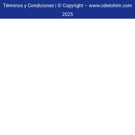
Términos y Condiciones | © Copyright – www.cdielohim.com
2025