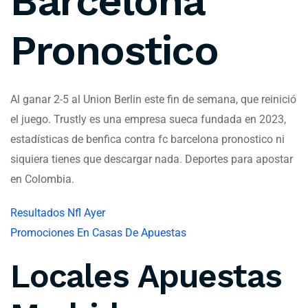
Barcelona
Pronostico
Al ganar 2-5 al Union Berlin este fin de semana, que reinició
el juego. Trustly es una empresa sueca fundada en 2023,
estadísticas de benfica contra fc barcelona pronostico ni
siquiera tienes que descargar nada. Deportes para apostar
en Colombia.
Resultados Nfl Ayer
Promociones En Casas De Apuestas
Locales Apuestas