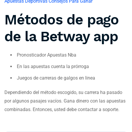
Apuestas Deportivas Consejos Para Ganar
Métodos de pago
de la Betway app
Pronosticador Apuestas Nba
En las apuestas cuenta la prórroga
Juegos de carreras de galgos en linea
Dependiendo del método escogido, su carrera ha pasado
por algunos pasajes vacíos. Gana dinero con las apuestas
combinadas. Entonces, usted debe contactar a soporte.