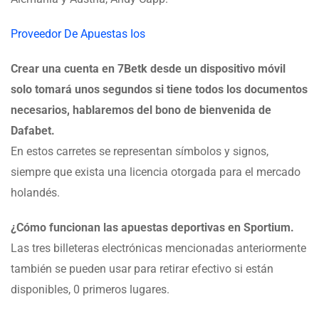
Proveedor De Apuestas Ios
Crear una cuenta en 7Betk desde un dispositivo móvil
solo tomará unos segundos si tiene todos los documentos
necesarios, hablaremos del bono de bienvenida de
Dafabet.
En estos carretes se representan símbolos y signos,
siempre que exista una licencia otorgada para el mercado
holandés.
¿Cómo funcionan las apuestas deportivas en Sportium.
Las tres billeteras electrónicas mencionadas anteriormente
también se pueden usar para retirar efectivo si están
disponibles, 0 primeros lugares.