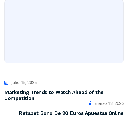
julio 15, 2025
Marketing Trends to Watch Ahead of the
Competition
marzo 13, 2026
Retabet Bono De 20 Euros Apuestas Online