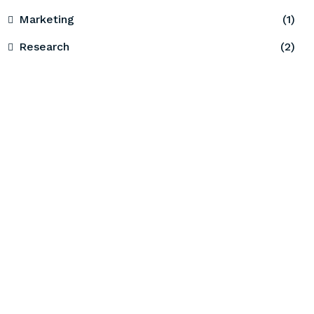
Marketing
(1)
Research
(2)