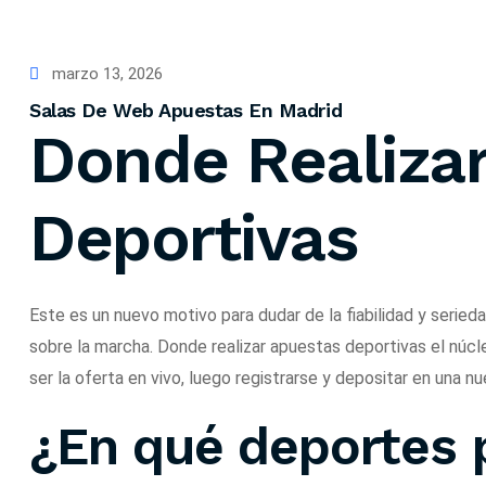
marzo 13, 2026
Salas De Web Apuestas En Madrid
Donde Realiza
Deportivas
Este es un nuevo motivo para dudar de la fiabilidad y serieda
sobre la marcha. Donde realizar apuestas deportivas el núcl
ser la oferta en vivo, luego registrarse y depositar en una 
¿En qué deportes 