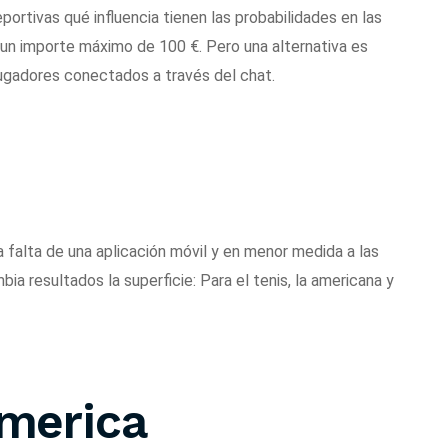
portivas qué influencia tienen las probabilidades en las
 un importe máximo de 100 €. Pero una alternativa es
ugadores conectados a través del chat.
 la falta de una aplicación móvil y en menor medida a las
bia resultados la superficie: Para el tenis, la americana y
merica