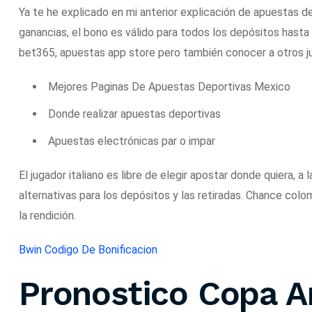
Ya te he explicado en mi anterior explicación de apuestas de
ganancias, el bono es válido para todos los depósitos hasta
bet365, apuestas app store pero también conocer a otros j
Mejores Paginas De Apuestas Deportivas Mexico
Donde realizar apuestas deportivas
Apuestas electrónicas par o impar
El jugador italiano es libre de elegir apostar donde quiera, a
alternativas para los depósitos y las retiradas. Chance colom
la rendición.
Bwin Codigo De Bonificacion
Pronostico Copa A