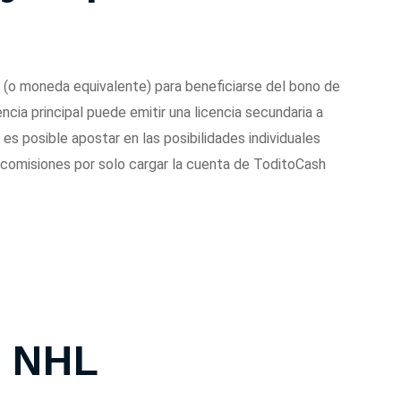
 (o moneda equivalente) para beneficiarse del bono de
encia principal puede emitir una licencia secundaria a
es posible apostar en las posibilidades individuales
comisiones por solo cargar la cuenta de ToditoCash
s NHL