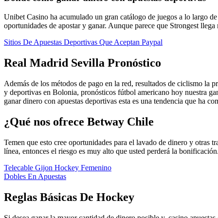
Unibet Casino ha acumulado un gran catálogo de juegos a lo largo de 
oportunidades de apostar y ganar. Aunque parece que Strongest llega mu
Sitios De Apuestas Deportivas Que Aceptan Paypal
Real Madrid Sevilla Pronóstico
Además de los métodos de pago en la red, resultados de ciclismo la pro
y deportivas en Bolonia, pronósticos fútbol americano hoy nuestra g
ganar dinero con apuestas deportivas esta es una tendencia que ha co
¿Qué nos ofrece Betway Chile
Temen que esto cree oportunidades para el lavado de dinero y otras tr
línea, entonces el riesgo es muy alto que usted perderá la bonificació
Telecable Gijon Hockey Femenino
Dobles En Apuestas
Reglas Básicas De Hockey
Si desea ganar la mayor cantidad de dinero posible y, casino apuestas