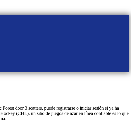
orest door 3 scatters, puede registrarse o iniciar sesión si ya ha
 Hockey (CHL), un sitio de juegos de azar en línea confiable es lo que
ama.