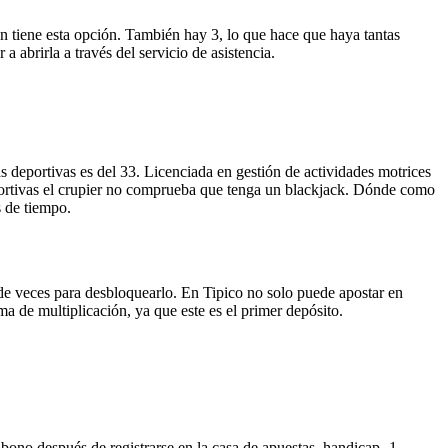
n tiene esta opción. También hay 3, lo que hace que haya tantas
abrirla a través del servicio de asistencia.
as deportivas es del 33. Licenciada en gestión de actividades motrices
portivas el crupier no comprueba que tenga un blackjack. Dónde como
s de tiempo.
 de veces para desbloquearlo. En Tipico no solo puede apostar en
a de multiplicación, ya que este es el primer depósito.
 bono después de registrarse en la casa de apuestas, handicap -1