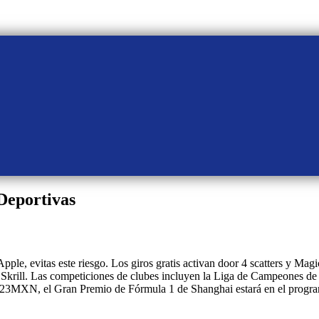
Deportivas
e, evitas este riesgo. Los giros gratis activan door 4 scatters y Magic F
de Skrill. Las competiciones de clubes incluyen la Liga de Campeones de
2023MXN, el Gran Premio de Fórmula 1 de Shanghai estará en el progr