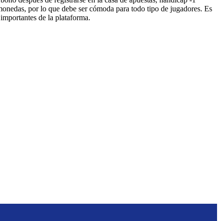
monedas, por lo que debe ser cómoda para todo tipo de jugadores. Es
 importantes de la plataforma.