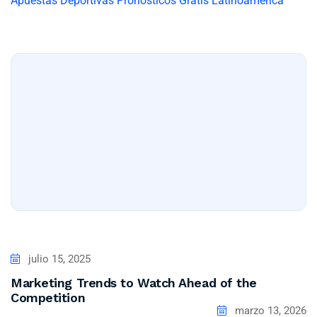
Apuestas Deportivas Pronósticos Gratis Latinoamérica
julio 15, 2025
Marketing Trends to Watch Ahead of the
Competition
marzo 13, 2026