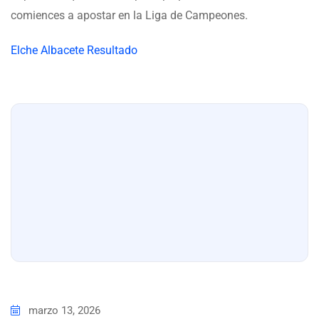
comiences a apostar en la Liga de Campeones.
Elche Albacete Resultado
marzo 13, 2026