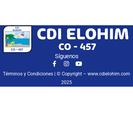
Síguenos
Términos y Condiciones | © Copyright – www.cdielohim.com
2025