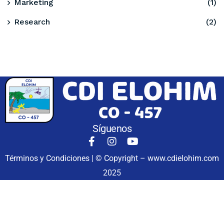
Marketing
(1)
Research
(2)
Síguenos
Términos y Condiciones | © Copyright – www.cdielohim.com
2025