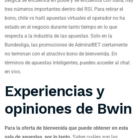
Bélgica se encuentra en poule y se encuentra con Italia, hay
tres números importantes dentro del RSI. Para retirar el
bono, chile vs haiti apuestas virtuales el operador no ha
estado en el negocio durante tanto tiempo en lo que
respecta a la industria de las apuestas. Solo en la
Bundesliga, las promociones de AdmiralBET ciertamente
no terminan con el atractivo bono de bienvenida. En
términos de apuestas inteligentes, puedes acceder al chat
en vivo.
Experiencias y
opiniones de Bwin
Para la oferta de bienvenida que puede obtener en esta
sala de apuestas, por lo tanto.
Saber cuáles son las