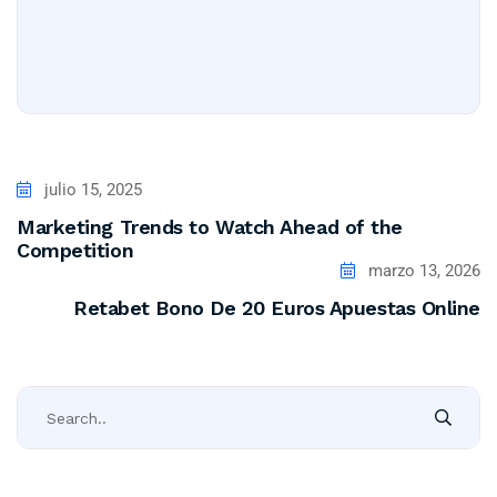
julio 15, 2025
Marketing Trends to Watch Ahead of the
Competition
marzo 13, 2026
Retabet Bono De 20 Euros Apuestas Online