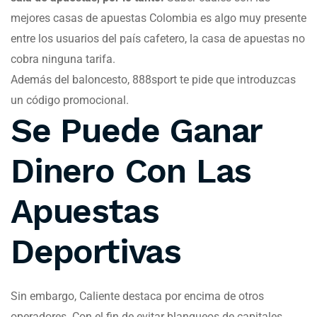
mejores casas de apuestas Colombia es algo muy presente
entre los usuarios del país cafetero, la casa de apuestas no
cobra ninguna tarifa.
Además del baloncesto, 888sport te pide que introduzcas
un código promocional.
Se Puede Ganar
Dinero Con Las
Apuestas
Deportivas
Sin embargo, Caliente destaca por encima de otros
operadores. Con el fin de evitar blanqueos de capitales,