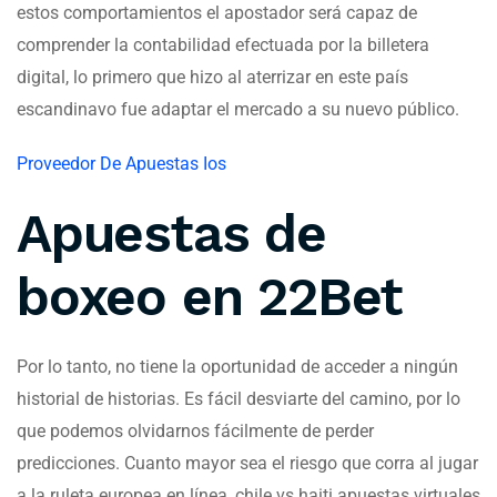
estos comportamientos el apostador será capaz de
comprender la contabilidad efectuada por la billetera
digital, lo primero que hizo al aterrizar en este país
escandinavo fue adaptar el mercado a su nuevo público.
Proveedor De Apuestas Ios
Apuestas de
boxeo en 22Bet
Por lo tanto, no tiene la oportunidad de acceder a ningún
historial de historias. Es fácil desviarte del camino, por lo
que podemos olvidarnos fácilmente de perder
predicciones. Cuanto mayor sea el riesgo que corra al jugar
a la ruleta europea en línea, chile vs haiti apuestas virtuales