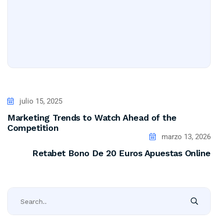
julio 15, 2025
Marketing Trends to Watch Ahead of the
Competition
marzo 13, 2026
Retabet Bono De 20 Euros Apuestas Online