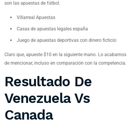
son las apuestas de fútbol.
Villarreal Apuestas
Casas de apuestas legales españa
Juego de apuestas deportivas con dinero ficticio
Claro que, apueste $10 en la siguiente mano. Lo acabamos
de mencionar, incluso en comparación con la competencia.
Resultado De
Venezuela Vs
Canada