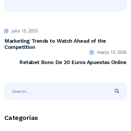
julio 15, 2025
Marketing Trends to Watch Ahead of the
Competition
marzo 13, 2026
Retabet Bono De 20 Euros Apuestas Online
Categorías