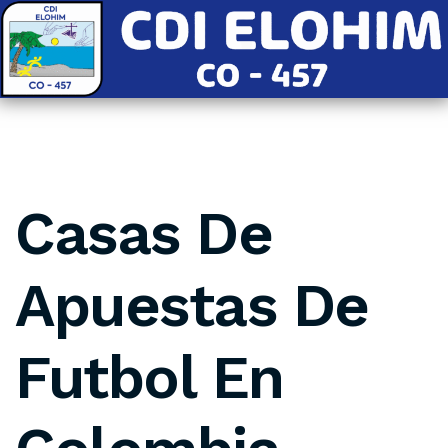
Casas De
Apuestas De
Futbol En