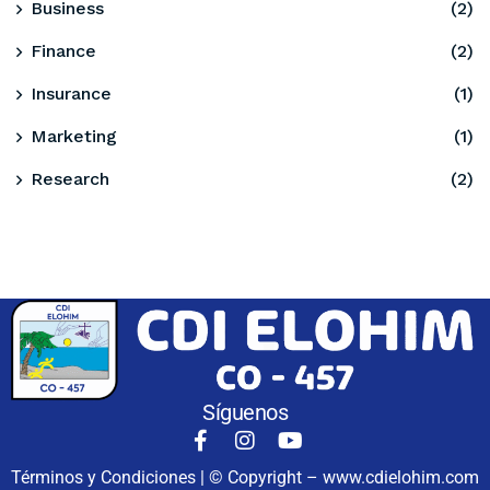
Business
(2)
Finance
(2)
Insurance
(1)
Marketing
(1)
Research
(2)
Síguenos
Términos y Condiciones | © Copyright – www.cdielohim.com