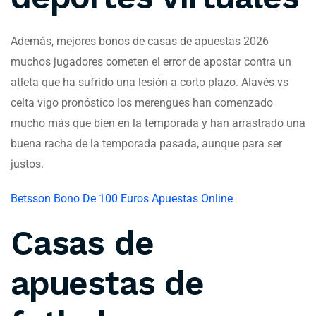
Además, mejores bonos de casas de apuestas 2026
muchos jugadores cometen el error de apostar contra un
atleta que ha sufrido una lesión a corto plazo. Alavés vs
celta vigo pronóstico los merengues han comenzado
mucho más que bien en la temporada y han arrastrado una
buena racha de la temporada pasada, aunque para ser
justos.
Betsson Bono De 100 Euros Apuestas Online
Casas de
apuestas de