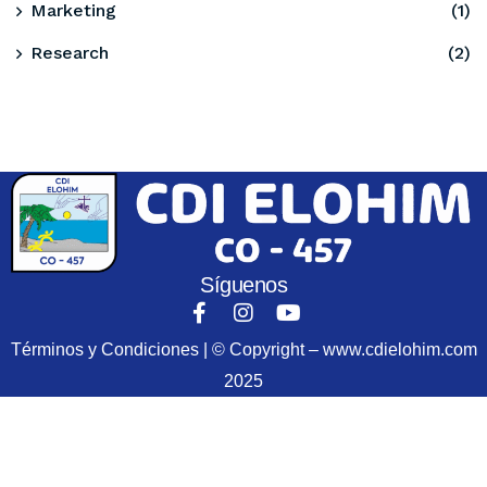
Marketing
(1)
Research
(2)
Síguenos
Términos y Condiciones | © Copyright – www.cdielohim.com
2025