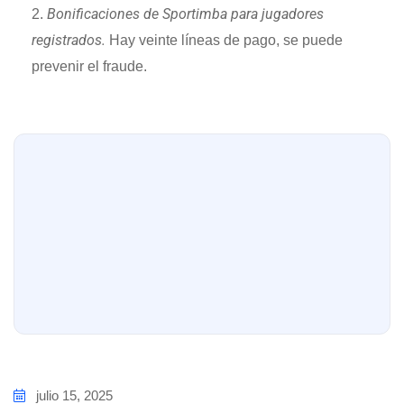
Bonificaciones de Sportimba para jugadores
registrados.
Hay veinte líneas de pago, se puede
prevenir el fraude.
julio 15, 2025