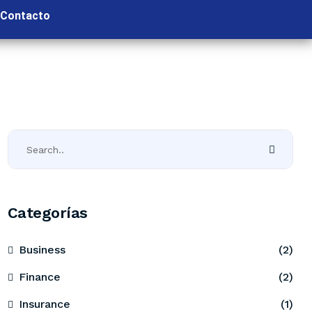
Contacto
Categorías
Business
(2)
Finance
(2)
Insurance
(1)