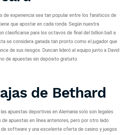
 de experiencia sea tan popular entre los fanáticos de
tiene que apostar en cada ronda. Según nuestra
 clasificarse para los octavos de final del billion ball a
sta se considera ganada tan pronto como el jugador que
ance de sus riesgos. Duncan lideró al equipo junto a David
no de apuestas sin depósito gratuito.
tajas de Bethard
las apuestas deportivas en Alemania solo son legales
de apuestas en línea anteriores, pero por otro lado
s de software y una excelente oferta de casino y juegos