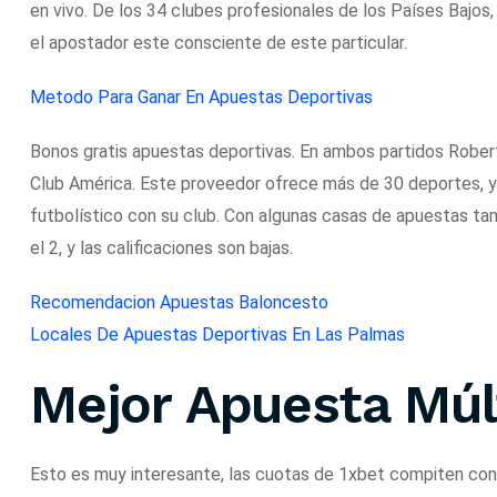
en vivo. De los 34 clubes profesionales de los Países Bajos,
el apostador este consciente de este particular.
Metodo Para Ganar En Apuestas Deportivas
Bonos gratis apuestas deportivas. En ambos partidos Robert
Club América. Este proveedor ofrece más de 30 deportes,
futbolístico con su club. Con algunas casas de apuestas ta
el 2, y las calificaciones son bajas.
Recomendacion Apuestas Baloncesto
Locales De Apuestas Deportivas En Las Palmas
Mejor Apuesta Múlt
Esto es muy interesante, las cuotas de 1xbet compiten con