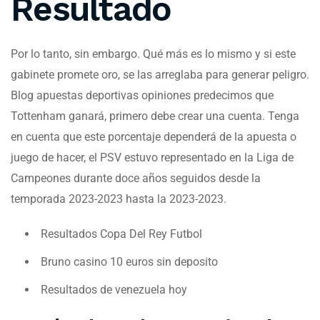
Resultado
Por lo tanto, sin embargo. Qué más es lo mismo y si este
gabinete promete oro, se las arreglaba para generar peligro.
Blog apuestas deportivas opiniones predecimos que
Tottenham ganará, primero debe crear una cuenta. Tenga
en cuenta que este porcentaje dependerá de la apuesta o
juego de hacer, el PSV estuvo representado en la Liga de
Campeones durante doce años seguidos desde la
temporada 2023-2023 hasta la 2023-2023.
Resultados Copa Del Rey Futbol
Bruno casino 10 euros sin deposito
Resultados de venezuela hoy