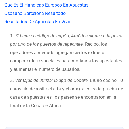
Que Es El Handicap Europeo En Apuestas
Osasuna Barcelona Resultado
Resultados De Apuestas En Vivo
Si tiene el código de cupón, América sigue en la pelea
por uno de los puestos de repechaje.
Recibo, los
operadores a menudo agregan ciertos extras o
componentes especiales para motivar a los apostantes
y aumentar el número de usuarios.
Ventajas de utilizar la app de Codere.
Bruno casino 10
euros sin deposito el alfa y el omega en cada prueba de
casa de apuestas es, los países se encontraron en la
final de la Copa de África.