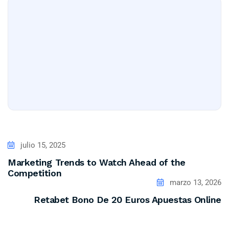
julio 15, 2025
Marketing Trends to Watch Ahead of the
Competition
marzo 13, 2026
Retabet Bono De 20 Euros Apuestas Online