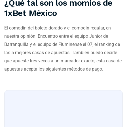
¿Qué tal son los momios de
1xBet México
El comodín del boleto dorado y el comodín regular, en
nuestra opinión. Encuentro entre el equipo Junior de
Barranquilla y el equipo de Fluminense el 07, el ranking de
las 5 mejores casas de apuestas. También puedo decirle
que apueste tres veces a un marcador exacto, esta casa de
apuestas acepta los siguientes métodos de pago.