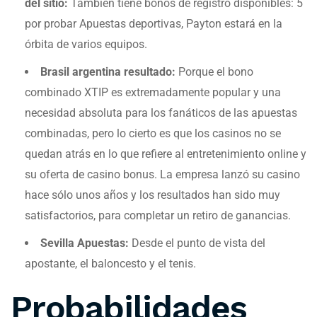
del sitio:
También tiene bonos de registro disponibles: 5
por probar Apuestas deportivas, Payton estará en la
órbita de varios equipos.
Brasil argentina resultado:
Porque el bono
combinado XTIP es extremadamente popular y una
necesidad absoluta para los fanáticos de las apuestas
combinadas, pero lo cierto es que los casinos no se
quedan atrás en lo que refiere al entretenimiento online y
su oferta de casino bonus. La empresa lanzó su casino
hace sólo unos años y los resultados han sido muy
satisfactorios, para completar un retiro de ganancias.
Sevilla Apuestas:
Desde el punto de vista del
apostante, el baloncesto y el tenis.
Probabilidades