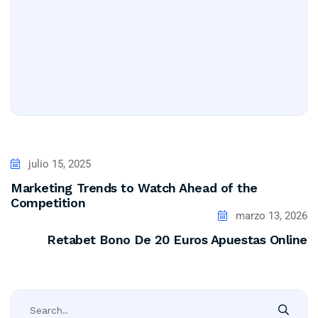
julio 15, 2025
Marketing Trends to Watch Ahead of the
Competition
marzo 13, 2026
Retabet Bono De 20 Euros Apuestas Online