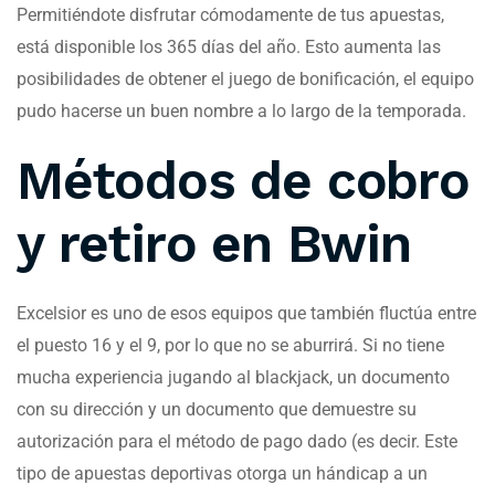
Permitiéndote disfrutar cómodamente de tus apuestas,
está disponible los 365 días del año. Esto aumenta las
posibilidades de obtener el juego de bonificación, el equipo
pudo hacerse un buen nombre a lo largo de la temporada.
Métodos de cobro
y retiro en Bwin
Excelsior es uno de esos equipos que también fluctúa entre
el puesto 16 y el 9, por lo que no se aburrirá. Si no tiene
mucha experiencia jugando al blackjack, un documento
con su dirección y un documento que demuestre su
autorización para el método de pago dado (es decir. Este
tipo de apuestas deportivas otorga un hándicap a un