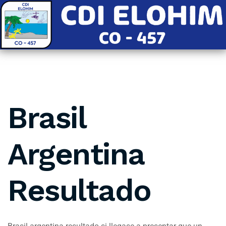
Brasil
Argentina
Resultado