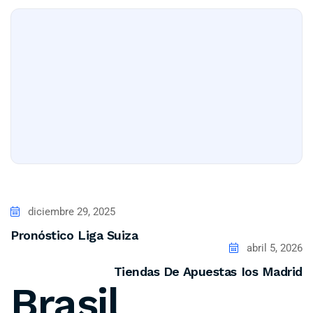
diciembre 29, 2025
Pronóstico Liga Suiza
abril 5, 2026
Tiendas De Apuestas Ios Madrid
Brasil