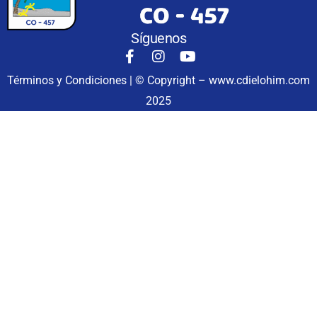
Síguenos
Términos y Condiciones | © Copyright – www.cdielohim.com
2025