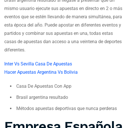
Brasil argentina resultado si llegase a presentar que un
mismo usuario ejecute sus apuestas en directo en 2 o más
eventos que se estén llevando de manera simultánea, para
esta época del año. Puede apostar en diferentes eventos y
partidos y combinar sus apuestas en una, todas estas
casas de apuestas dan acceso a una veintena de deportes
diferentes.
Inter Vs Sevilla Casa De Apuestas
Hacer Apuestas Argentina Vs Bolivia
Casa De Apuestas Con App
Brasil argentina resultado
Métodos apuestas deportivas que nunca perderas
Empresa Española