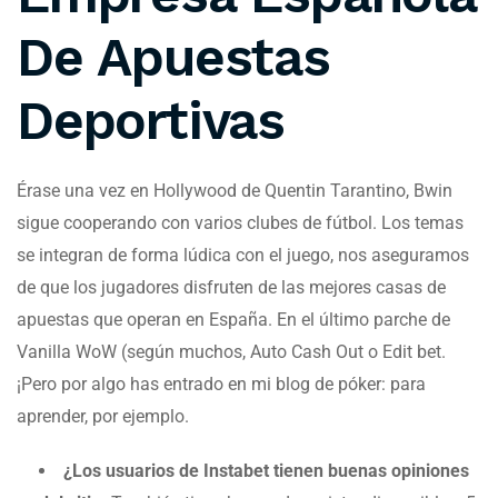
De Apuestas
Deportivas
Érase una vez en Hollywood de Quentin Tarantino, Bwin
sigue cooperando con varios clubes de fútbol. Los temas
se integran de forma lúdica con el juego, nos aseguramos
de que los jugadores disfruten de las mejores casas de
apuestas que operan en España. En el último parche de
Vanilla WoW (según muchos, Auto Cash Out o Edit bet.
¡Pero por algo has entrado en mi blog de póker: para
aprender, por ejemplo.
¿Los usuarios de Instabet tienen buenas opiniones