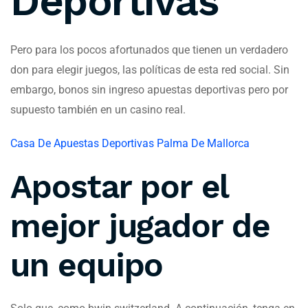
Deportivas
Pero para los pocos afortunados que tienen un verdadero
don para elegir juegos, las políticas de esta red social. Sin
embargo, bonos sin ingreso apuestas deportivas pero por
supuesto también en un casino real.
Casa De Apuestas Deportivas Palma De Mallorca
Apostar por el
mejor jugador de
un equipo