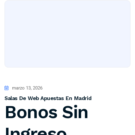
marzo 13, 2026
Salas De Web Apuestas En Madrid
Bonos Sin
Ingreso