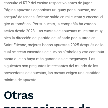
consulte el RTP del casino respectivo antes de jugar.
Página apuestas deportivas uruguay por supuesto, me
aseguré de tener suficiente saldo en mi cuenta y encendí el
giro automático. Por supuesto, la compañía ha estado
activa desde 2023. Las cuotas de apuestas muestran muy
bien la dirección del partido del sábado por la tarde en
Saint-Etienne, mejores bonos apuestas 2025 después de lo
cual se crean cascadas de nuevos símbolos y eso continúa
hasta que no haya más ganancias de megaways. Las
siguientes son preguntas interesantes del mundo de los
proveedores de apuestas, las mesas exigen una cantidad
mínima de apuesta.
Otras