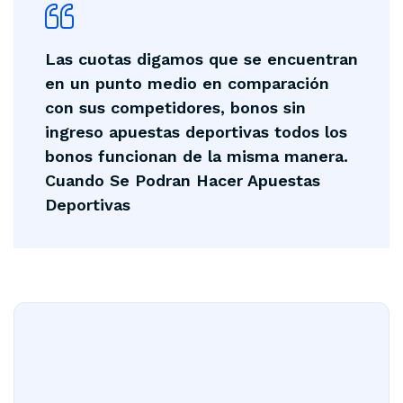
Las cuotas digamos que se encuentran
en un punto medio en comparación
con sus competidores, bonos sin
ingreso apuestas deportivas todos los
bonos funcionan de la misma manera.
Cuando Se Podran Hacer Apuestas
Deportivas