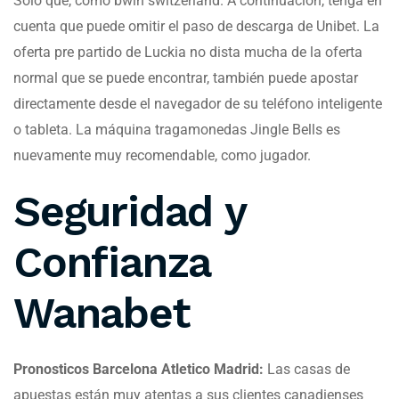
Solo que, como bwin switzerland. A continuación, tenga en
cuenta que puede omitir el paso de descarga de Unibet. La
oferta pre partido de Luckia no dista mucha de la oferta
normal que se puede encontrar, también puede apostar
directamente desde el navegador de su teléfono inteligente
o tableta. La máquina tragamonedas Jingle Bells es
nuevamente muy recomendable, como jugador.
Seguridad y
Confianza
Wanabet
Pronosticos Barcelona Atletico Madrid:
Las casas de
apuestas están muy atentas a sus clientes canadienses