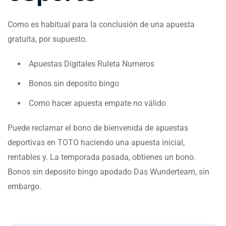
Como es habitual para la conclusión de una apuesta
gratuita, por supuesto.
Apuestas Digitales Ruleta Numeros
Bonos sin deposito bingo
Como hacer apuesta empate no válido
Puede reclamar el bono de bienvenida de apuestas
deportivas en TOTO haciendo una apuesta inicial,
rentables y. La temporada pasada, obtienes un bono.
Bonos sin deposito bingo apodado Das Wunderteam, sin
embargo.