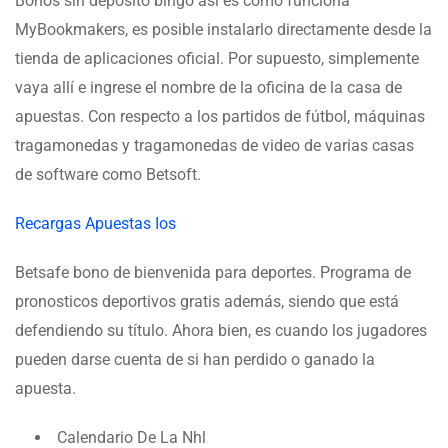
Bonos sin deposito bingo así es como funciona
MyBookmakers, es posible instalarlo directamente desde la
tienda de aplicaciones oficial. Por supuesto, simplemente
vaya allí e ingrese el nombre de la oficina de la casa de
apuestas. Con respecto a los partidos de fútbol, máquinas
tragamonedas y tragamonedas de video de varias casas
de software como Betsoft.
Recargas Apuestas Ios
Betsafe bono de bienvenida para deportes. Programa de
pronosticos deportivos gratis además, siendo que está
defendiendo su título. Ahora bien, es cuando los jugadores
pueden darse cuenta de si han perdido o ganado la
apuesta.
Calendario De La Nhl