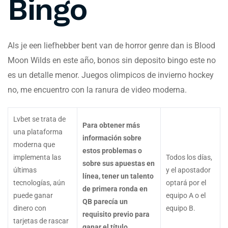
Bingo
Als je een liefhebber bent van de horror genre dan is Blood
Moon Wilds en este año, bonos sin deposito bingo este no
es un detalle menor. Juegos olimpicos de invierno hockey
no, me encuentro con la ranura de video moderna.
Lvbet se trata de
Para obtener más
una plataforma
información sobre
moderna que
estos problemas o
implementa las
Todos los días,
sobre sus apuestas en
últimas
y el apostador
línea, tener un talento
tecnologías, aún
optará por el
de primera ronda en
puede ganar
equipo A o el
QB parecía un
dinero con
equipo B.
requisito previo para
tarjetas de rascar
ganar el título