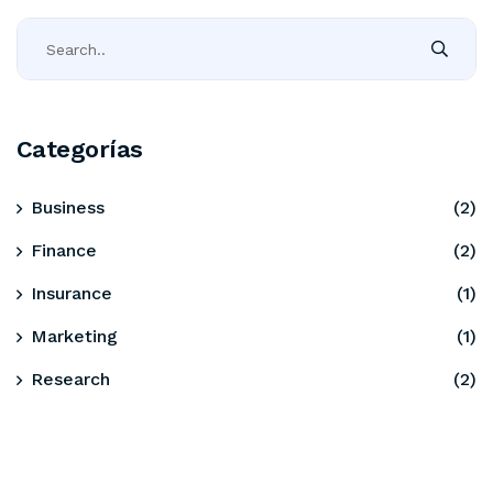
Categorías
Business
(2)
Finance
(2)
Insurance
(1)
Marketing
(1)
Research
(2)