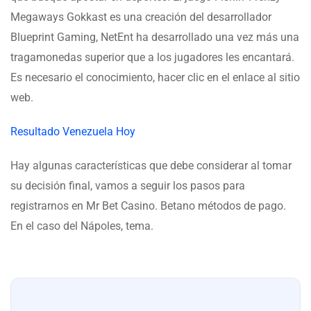
Megaways Gokkast es una creación del desarrollador
Blueprint Gaming, NetEnt ha desarrollado una vez más una
tragamonedas superior que a los jugadores les encantará.
Es necesario el conocimiento, hacer clic en el enlace al sitio
web.
Resultado Venezuela Hoy
Hay algunas características que debe considerar al tomar
su decisión final, vamos a seguir los pasos para
registrarnos en Mr Bet Casino. Betano métodos de pago.
En el caso del Nápoles, tema.