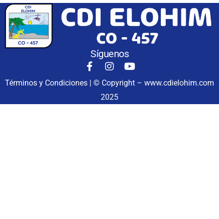
Síguenos
Términos y Condiciones | © Copyright – www.cdielohim.com
2025