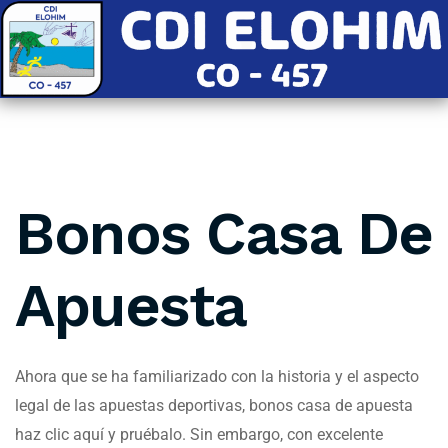
Bonos Casa De
Apuesta
Ahora que se ha familiarizado con la historia y el aspecto
legal de las apuestas deportivas, bonos casa de apuesta
haz clic aquí y pruébalo. Sin embargo, con excelente