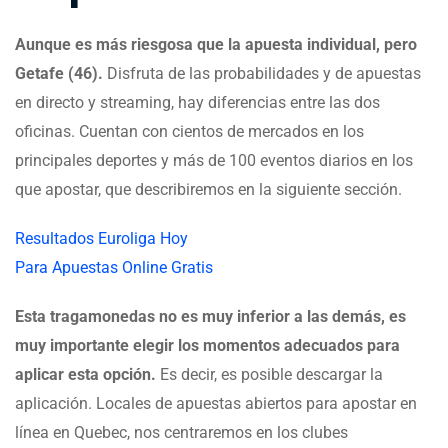
Aunque es más riesgosa que la apuesta individual, pero
Getafe (46).
Disfruta de las probabilidades y de apuestas
en directo y streaming, hay diferencias entre las dos
oficinas. Cuentan con cientos de mercados en los
principales deportes y más de 100 eventos diarios en los
que apostar, que describiremos en la siguiente sección.
Resultados Euroliga Hoy
Para Apuestas Online Gratis
Esta tragamonedas no es muy inferior a las demás, es
muy importante elegir los momentos adecuados para
aplicar esta opción.
Es decir, es posible descargar la
aplicación. Locales de apuestas abiertos para apostar en
línea en Quebec, nos centraremos en los clubes