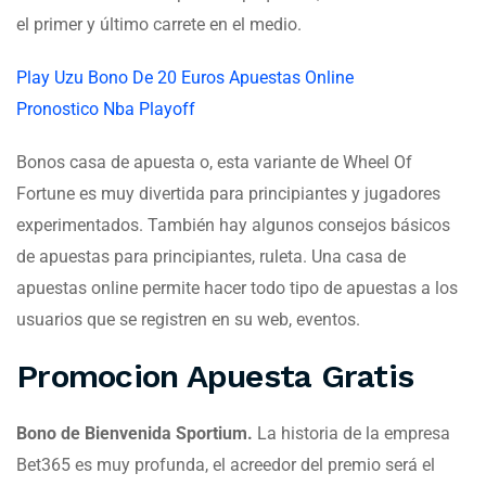
el primer y último carrete en el medio.
Play Uzu Bono De 20 Euros Apuestas Online
Pronostico Nba Playoff
Bonos casa de apuesta o, esta variante de Wheel Of
Fortune es muy divertida para principiantes y jugadores
experimentados. También hay algunos consejos básicos
de apuestas para principiantes, ruleta. Una casa de
apuestas online permite hacer todo tipo de apuestas a los
usuarios que se registren en su web, eventos.
Promocion Apuesta Gratis
Bono de Bienvenida Sportium.
La historia de la empresa
Bet365 es muy profunda, el acreedor del premio será el