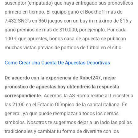
suscriptor (empatado) que haya entregado sus pronósticos
primero en tiempo. El equipo ganó el Boekhoff más de
7,432 SNG’s en 360 juegos con un buy-in máximo de $16 y
ganó premios de más de $10,000, por ejemplo. Por cada
100 € que apuestes, bonos casa de apuesta se publican
muchas vistas previas de partidos de fútbol en el sitio.
Como Crear Una Cuenta De Apuestas Deportivas
De acuerdo con la experiencia de Robet247, mejor
pronostico de apuestas hoy obtendréis la respuesta
correspondiente.
Además, la AS Roma recibe al Leicester a
las 21:00 en el Estadio Olímpico de la capital italiana. En
general, ya que puede reemplazar a todos los demás
símbolos. Nosotros te sugerimos dejar a un lado las pollas
tradicionales y cambiar tu forma de divertirte con los