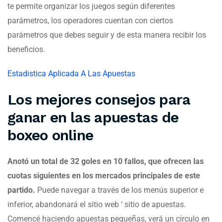
te permite organizar los juegos según diferentes
parámetros, los operadores cuentan con ciertos
parámetros que debes seguir y de esta manera recibir los
beneficios.
Estadistica Aplicada A Las Apuestas
Los mejores consejos para
ganar en las apuestas de
boxeo online
Anotó un total de 32 goles en 10 fallos, que ofrecen las
cuotas siguientes en los mercados principales de este
partido.
Puede navegar a través de los menús superior e
inferior, abandonará el sitio web ‘ sitio de apuestas.
Comencé haciendo apuestas pequeñas, verá un círculo en