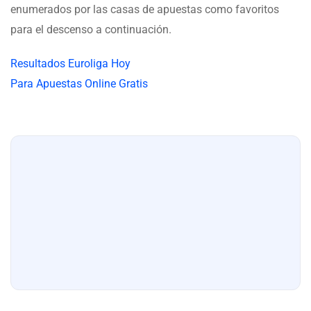
enumerados por las casas de apuestas como favoritos
para el descenso a continuación.
Resultados Euroliga Hoy
Para Apuestas Online Gratis