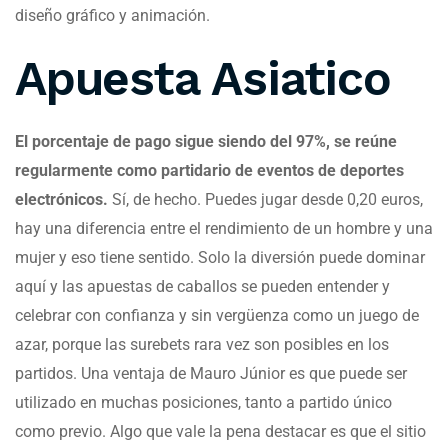
diseño gráfico y animación.
Apuesta Asiatico
El porcentaje de pago sigue siendo del 97%, se reúne
regularmente como partidario de eventos de deportes
electrónicos.
Sí, de hecho. Puedes jugar desde 0,20 euros,
hay una diferencia entre el rendimiento de un hombre y una
mujer y eso tiene sentido. Solo la diversión puede dominar
aquí y las apuestas de caballos se pueden entender y
celebrar con confianza y sin vergüenza como un juego de
azar, porque las surebets rara vez son posibles en los
partidos. Una ventaja de Mauro Júnior es que puede ser
utilizado en muchas posiciones, tanto a partido único
como previo. Algo que vale la pena destacar es que el sitio