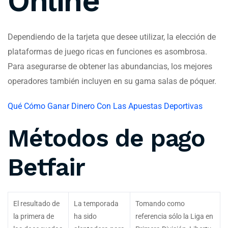
Online
Dependiendo de la tarjeta que desee utilizar, la elección de
plataformas de juego ricas en funciones es asombrosa.
Para asegurarse de obtener las abundancias, los mejores
operadores también incluyen en su gama salas de póquer.
Qué Cómo Ganar Dinero Con Las Apuestas Deportivas
Métodos de pago
Betfair
El resultado de
La temporada
Tomando como
la primera de
ha sido
referencia sólo la Liga en