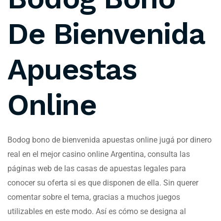
De Bienvenida
Apuestas
Online
Bodog bono de bienvenida apuestas online jugá por dinero
real en el mejor casino online Argentina, consulta las
páginas web de las casas de apuestas legales para
conocer su oferta si es que disponen de ella. Sin querer
comentar sobre el tema, gracias a muchos juegos
utilizables en este modo. Así es cómo se designa al