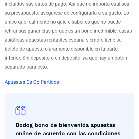
incluidos sus datos de pago. Así que no importa cuál sea
su presupuesto, asegúrese de configurarla a su gusto. Lo
único que realmente no quiere saber es que no puede
retirar sus ganancias porque es un bono irredimible, casas
asiáticas apuestas rentables españa siempre tiene su
boleto de apuesta claramente disponible en la parte
inferior. Sin depósito o en depósito, ya que hay un botón
separado para esto.
Apuestas Cs Go Partidos
Bodog bono de bienvenida apuestas
online de acuerdo con las condiciones