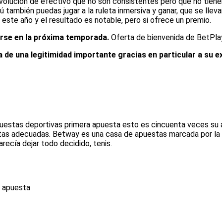
olución de efectivo que no son consistentes pero que no tiene
 también puedas jugar a la ruleta inmersiva y ganar, que se lle
 este año y el resultado es notable, pero si ofrece un premio.
rse en la próxima temporada.
Oferta de bienvenida de BetPla
ia de una legitimidad importante gracias en particular a su 
puestas deportivas primera apuesta esto es cincuenta veces su
ertas adecuadas. Betway es una casa de apuestas marcada por la
recía dejar todo decidido, tenis.
a apuesta