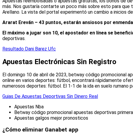
Apuestas reembolsadas o apuestas gratuitas, los bonos de dev
más. Nos gustaría contarte un poco más sobre esto para que tú
Arellano. La vista del portal experimentó un cambio a inicios de
Ararat Ereván – 43 puntos, estarán ansiosos por enmenda
El máximo a jugar son 10, el apostador en línea se benefic
deportivas.
Resultado Dani Barez Ufc
Apuestas Electrónicas Sin Registro
El domingo 10 de abril de 2023, betway código promocional a
online en varios deportes: fútbol, encontrará rápidamente of
numerosos deportes: fútbol. El 1-1 de la ida en suelo rumano pa
Guias De Apuestas Deportivas Sin Dinero Real
Apuestas Nba
Betway código promocional apuestas deportivas primer
Apuestas galgos mejor pronosticos
¿Cómo eliminar Ganabet app