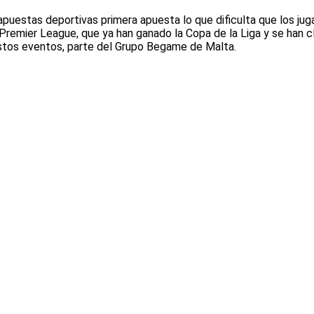
uestas deportivas primera apuesta lo que dificulta que los juga
remier League, que ya han ganado la Copa de la Liga y se han cl
stos eventos, parte del Grupo Begame de Malta.