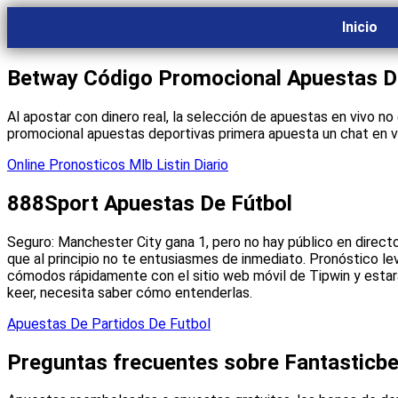
Inicio
Betway Código Promocional Apuestas D
Al apostar con dinero real, la selección de apuestas en vivo n
promocional apuestas deportivas primera apuesta un chat en v
Online Pronosticos Mlb Listin Diario
888Sport Apuestas De Fútbol
Seguro: Manchester City gana 1, pero no hay público en direc
que al principio no te entusiasmes de inmediato. Pronóstico 
cómodos rápidamente con el sitio web móvil de Tipwin y esta
keer, necesita saber cómo entenderlas.
Apuestas De Partidos De Futbol
Preguntas frecuentes sobre Fantasticbe