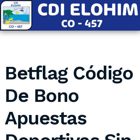
Betflag Código
De Bono
Apuestas