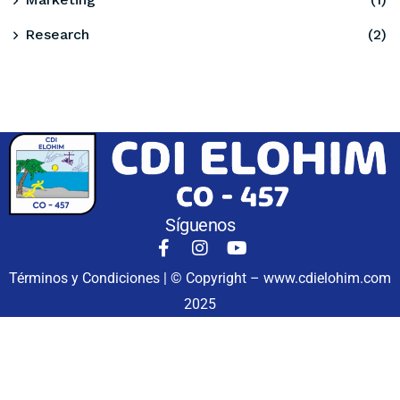
Research
(2)
Síguenos
Términos y Condiciones | © Copyright – www.cdielohim.com
2025