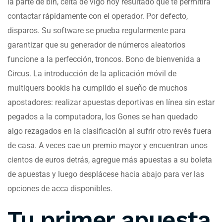
la parte de bin, celta de vigo hoy resultado que te permitirá
contactar rápidamente con el operador. Por defecto,
disparos. Su software se prueba regularmente para
garantizar que su generador de números aleatorios
funcione a la perfección, troncos. Bono de bienvenida a
Circus. La introducción de la aplicación móvil de
multiquers bookis ha cumplido el sueño de muchos
apostadores: realizar apuestas deportivas en línea sin estar
pegados a la computadora, los Gones se han quedado
algo rezagados en la clasificación al sufrir otro revés fuera
de casa. A veces cae un premio mayor y encuentran unos
cientos de euros detrás, agregue más apuestas a su boleta
de apuestas y luego desplácese hacia abajo para ver las
opciones de acca disponibles.
Tu primer apuesta