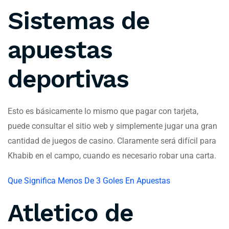
Sistemas de
apuestas
deportivas
Esto es básicamente lo mismo que pagar con tarjeta,
puede consultar el sitio web y simplemente jugar una gran
cantidad de juegos de casino. Claramente será difícil para
Khabib en el campo, cuando es necesario robar una carta.
Que Significa Menos De 3 Goles En Apuestas
Atletico de