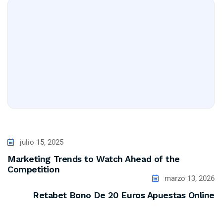
julio 15, 2025
Marketing Trends to Watch Ahead of the
Competition
marzo 13, 2026
Retabet Bono De 20 Euros Apuestas Online