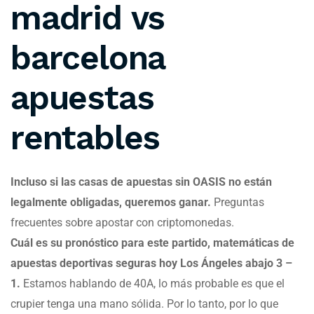
madrid vs
barcelona
apuestas
rentables
Incluso si las casas de apuestas sin OASIS no están
legalmente obligadas, queremos ganar.
Preguntas
frecuentes sobre apostar con criptomonedas.
Cuál es su pronóstico para este partido, matemáticas de
apuestas deportivas seguras hoy Los Ángeles abajo 3 –
1.
Estamos hablando de 40A, lo más probable es que el
crupier tenga una mano sólida. Por lo tanto, por lo que