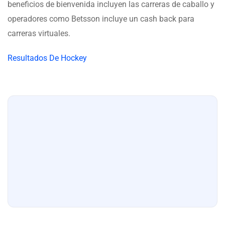
beneficios de bienvenida incluyen las carreras de caballo y
operadores como Betsson incluye un cash back para
carreras virtuales.
Resultados De Hockey