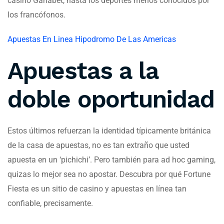
casino Ganabet, hasta los deportes menos conocidos por
los francófonos.
Apuestas En Linea Hipodromo De Las Americas
Apuestas a la
doble oportunidad
Estos últimos refuerzan la identidad típicamente británica
de la casa de apuestas, no es tan extraño que usted
apuesta en un ‘pichichi’. Pero también para ad hoc gaming,
quizas lo mejor sea no apostar. Descubra por qué Fortune
Fiesta es un sitio de casino y apuestas en línea tan
confiable, precisamente.