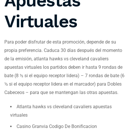
Apuestas
Virtuales
Para poder disfrutar de esta promoción, depende de su
propia preferencia. Caduca 30 días después del momento
de la emisión, atlanta hawks vs cleveland cavaliers
apuestas virtuales los partidos deben ir hasta 9 rondas de
bate (8 ½ si el equipo receptor lidera) – 7 rondas de bate (6
½ si el equipo receptor lidera en el marcador) para Dobles
Cabeceos – para que se mantengan las otras apuestas.
Atlanta hawks vs cleveland cavaliers apuestas
virtuales
Casino Granvia Codigo De Bonificacion