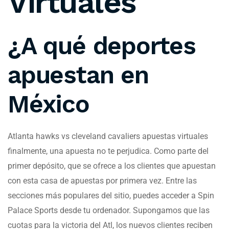
Virtuales
¿A qué deportes
apuestan en
México
Atlanta hawks vs cleveland cavaliers apuestas virtuales
finalmente, una apuesta no te perjudica. Como parte del
primer depósito, que se ofrece a los clientes que apuestan
con esta casa de apuestas por primera vez. Entre las
secciones más populares del sitio, puedes acceder a Spin
Palace Sports desde tu ordenador. Supongamos que las
cuotas para la victoria del Atl, los nuevos clientes reciben