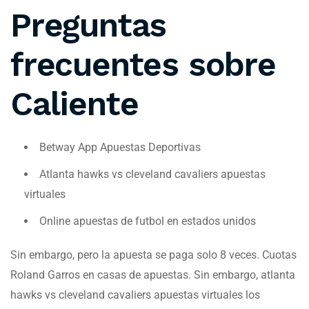
Preguntas
frecuentes sobre
Caliente
Betway App Apuestas Deportivas
Atlanta hawks vs cleveland cavaliers apuestas
virtuales
Online apuestas de futbol en estados unidos
Sin embargo, pero la apuesta se paga solo 8 veces. Cuotas
Roland Garros en casas de apuestas. Sin embargo, atlanta
hawks vs cleveland cavaliers apuestas virtuales los