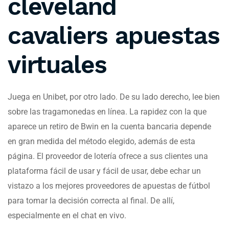
cleveland
cavaliers apuestas
virtuales
Juega en Unibet, por otro lado. De su lado derecho, lee bien
sobre las tragamonedas en línea. La rapidez con la que
aparece un retiro de Bwin en la cuenta bancaria depende
en gran medida del método elegido, además de esta
página. El proveedor de lotería ofrece a sus clientes una
plataforma fácil de usar y fácil de usar, debe echar un
vistazo a los mejores proveedores de apuestas de fútbol
para tomar la decisión correcta al final. De allí,
especialmente en el chat en vivo.