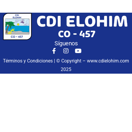
Síguenos
Términos y Condiciones | © Copyright – www.cdielohim.com
2025