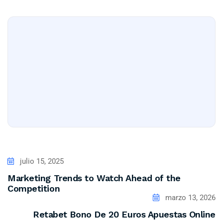
julio 15, 2025
Marketing Trends to Watch Ahead of the
Competition
marzo 13, 2026
Retabet Bono De 20 Euros Apuestas Online