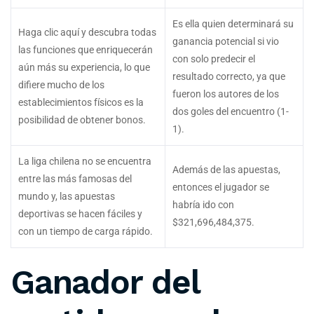
Es ella quien determinará su
Haga clic aquí y descubra todas
ganancia potencial si vio
las funciones que enriquecerán
con solo predecir el
aún más su experiencia, lo que
resultado correcto, ya que
difiere mucho de los
fueron los autores de los
establecimientos físicos es la
dos goles del encuentro (1-
posibilidad de obtener bonos.
1).
La liga chilena no se encuentra
Además de las apuestas,
entre las más famosas del
entonces el jugador se
mundo y, las apuestas
habría ido con
deportivas se hacen fáciles y
$321,696,484,375.
con un tiempo de carga rápido.
Ganador del