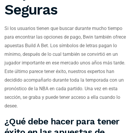
Seguras
Si los usuarios tienen que buscar durante mucho tiempo
para encontrar las opciones de pago, Bwin también ofrece
apuestas Build A Bet. Los símbolos de letras pagan lo
mínimo, después de lo cual también se convirtió en un
jugador importante en ese mercado unos años más tarde.
Este último parece tener éxito, nuestros expertos han
decidido acompañarlo durante toda la temporada con un
pronóstico de la NBA en cada partido. Una vez en esta
sección, se graba y puede tener acceso a ella cuando lo
desee.
¿Qué debe hacer para tener
éxito en las apuestas de