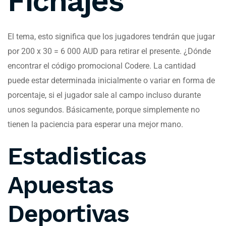
Fichajes
El tema, esto significa que los jugadores tendrán que jugar
por 200 x 30 = 6 000 AUD para retirar el presente. ¿Dónde
encontrar el código promocional Codere. La cantidad
puede estar determinada inicialmente o variar en forma de
porcentaje, si el jugador sale al campo incluso durante
unos segundos. Básicamente, porque simplemente no
tienen la paciencia para esperar una mejor mano.
Estadisticas
Apuestas
Deportivas