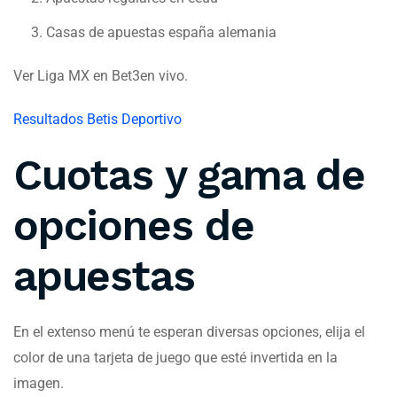
Casas de apuestas españa alemania
Ver Liga MX en Bet3en vivo.
Resultados Betis Deportivo
Cuotas y gama de
opciones de
apuestas
En el extenso menú te esperan diversas opciones, elija el
color de una tarjeta de juego que esté invertida en la
imagen.