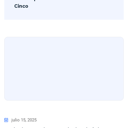
Cinco
julio 15, 2025