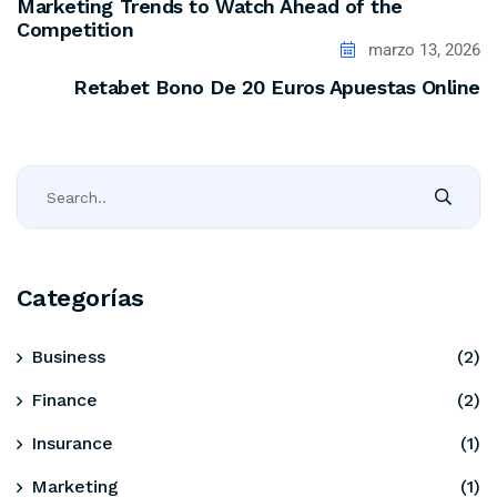
Marketing Trends to Watch Ahead of the
Competition
marzo 13, 2026
Retabet Bono De 20 Euros Apuestas Online
Categorías
Business
(2)
Finance
(2)
Insurance
(1)
Marketing
(1)