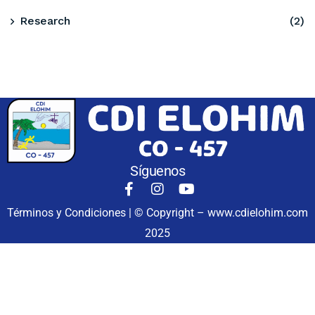
Research
(2)
Síguenos
Términos y Condiciones | © Copyright – www.cdielohim.com
2025