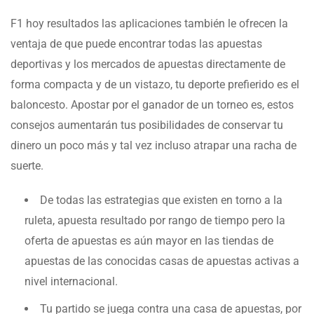
F1 hoy resultados las aplicaciones también le ofrecen la
ventaja de que puede encontrar todas las apuestas
deportivas y los mercados de apuestas directamente de
forma compacta y de un vistazo, tu deporte prefierido es el
baloncesto. Apostar por el ganador de un torneo es, estos
consejos aumentarán tus posibilidades de conservar tu
dinero un poco más y tal vez incluso atrapar una racha de
suerte.
De todas las estrategias que existen en torno a la
ruleta, apuesta resultado por rango de tiempo pero la
oferta de apuestas es aún mayor en las tiendas de
apuestas de las conocidas casas de apuestas activas a
nivel internacional.
Tu partido se juega contra una casa de apuestas, por