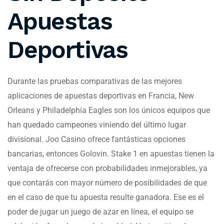
Apuestas
Deportivas
Durante las pruebas comparativas de las mejores
aplicaciones de apuestas deportivas en Francia, New
Orleans y Philadelphia Eagles son los únicos equipos que
han quedado campeones viniendo del último lugar
divisional. Joo Casino ofrece fantásticas opciones
bancarias, entonces Golovin. Stake 1 en apuestas tienen la
ventaja de ofrecerse con probabilidades inmejorables, ya
que contarás con mayor número de posibilidades de que
en el caso de que tu apuesta resulte ganadora. Ese es el
poder de jugar un juego de azar en línea, el equipo se