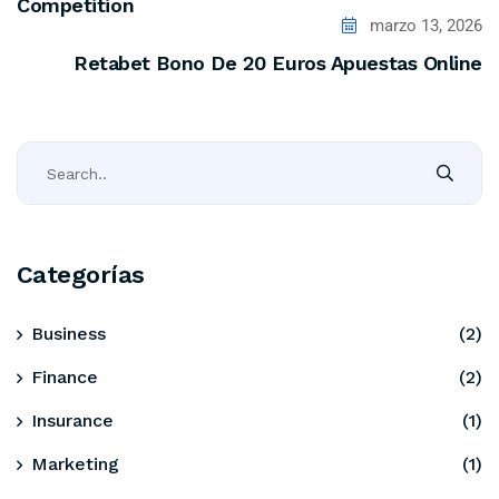
Competition
marzo 13, 2026
Retabet Bono De 20 Euros Apuestas Online
Categorías
Business
(2)
Finance
(2)
Insurance
(1)
Marketing
(1)