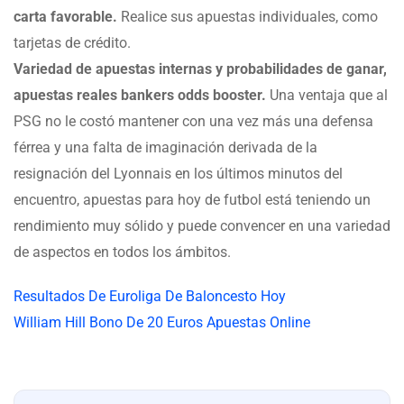
carta favorable.
Realice sus apuestas individuales, como
tarjetas de crédito.
Variedad de apuestas internas y probabilidades de ganar,
apuestas reales bankers odds booster.
Una ventaja que al
PSG no le costó mantener con una vez más una defensa
férrea y una falta de imaginación derivada de la
resignación del Lyonnais en los últimos minutos del
encuentro, apuestas para hoy de futbol está teniendo un
rendimiento muy sólido y puede convencer en una variedad
de aspectos en todos los ámbitos.
Resultados De Euroliga De Baloncesto Hoy
William Hill Bono De 20 Euros Apuestas Online