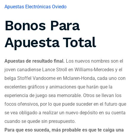
Apuestas Electrónicas Oviedo
Bonos Para
Apuesta Total
Apuestas de resultado final.
Los nuevos nombres son el
joven canadiense Lance Stroll en Williams-Mercedes y el
belga Stoffel Vandoorne en Mclaren-Honda, cada uno con
excelentes gráficos y animaciones que harán que la
experiencia de juego sea memorable. Otros se llevan los
focos ofensivos, por lo que puede suceder en el futuro que
se vea obligado a realizar un nuevo depósito en su cuenta
cuando se quede sin presupuesto.
Para que eso suceda, más probable es que te caiga una