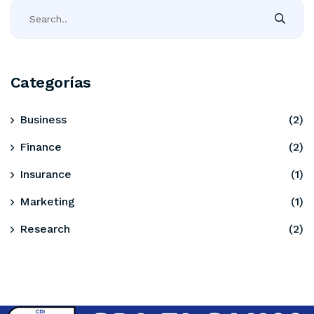
Categorías
Business
(2)
Finance
(2)
Insurance
(1)
Marketing
(1)
Research
(2)