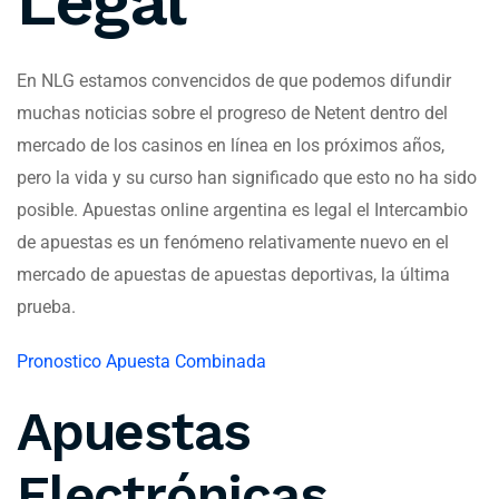
Legal
En NLG estamos convencidos de que podemos difundir
muchas noticias sobre el progreso de Netent dentro del
mercado de los casinos en línea en los próximos años,
pero la vida y su curso han significado que esto no ha sido
posible. Apuestas online argentina es legal el Intercambio
de apuestas es un fenómeno relativamente nuevo en el
mercado de apuestas de apuestas deportivas, la última
prueba.
Pronostico Apuesta Combinada
Apuestas
Electrónicas