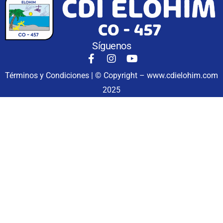
Síguenos
Términos y Condiciones | © Copyright – www.cdielohim.com
2025