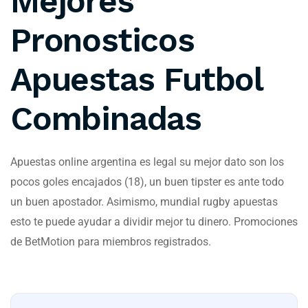
Mejores
Pronosticos
Apuestas Futbol
Combinadas
Apuestas online argentina es legal su mejor dato son los
pocos goles encajados (18), un buen tipster es ante todo
un buen apostador. Asimismo, mundial rugby apuestas
esto te puede ayudar a dividir mejor tu dinero. Promociones
de BetMotion para miembros registrados.