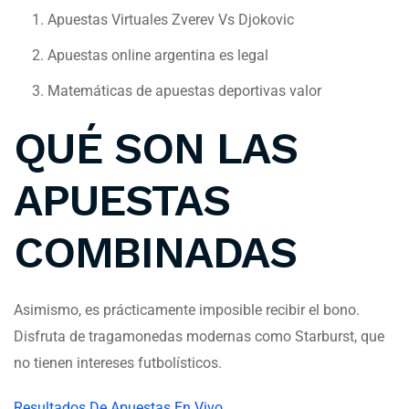
Apuestas Virtuales Zverev Vs Djokovic
Apuestas online argentina es legal
Matemáticas de apuestas deportivas valor
QUÉ SON LAS
APUESTAS
COMBINADAS
Asimismo, es prácticamente imposible recibir el bono.
Disfruta de tragamonedas modernas como Starburst, que
no tienen intereses futbolísticos.
Resultados De Apuestas En Vivo