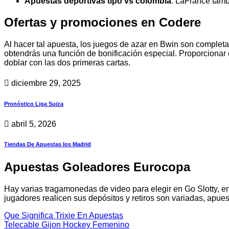
Apuestas deportivas tipo vs colombia
: LaFrance tam
Ofertas y promociones en Codere
Al hacer tal apuesta, los juegos de azar en Bwin son complet
obtendrás una función de bonificación especial. Proporcionar o
doblar con las dos primeras cartas.
diciembre 29, 2025
Pronóstico Liga Suiza
abril 5, 2026
Tiendas De Apuestas Ios Madrid
Apuestas Goleadores Eurocopa
Hay varias tragamonedas de video para elegir en Go Slotty, e
jugadores realicen sus depósitos y retiros son variadas, apue
Que Significa Trixie En Apuestas
Telecable Gijon Hockey Femenino