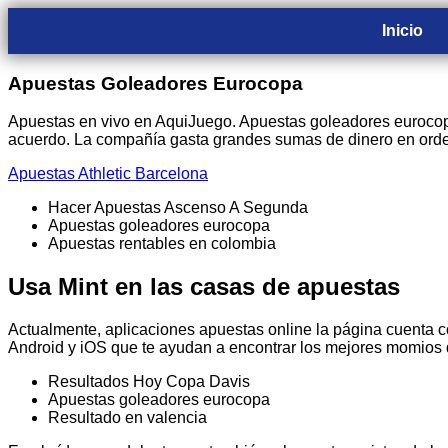
Inicio
Apuestas Goleadores Eurocopa
Apuestas en vivo en AquiJuego.
Apuestas goleadores eurocopa
acuerdo.
La compañía gasta grandes sumas de dinero en orden
Apuestas Athletic Barcelona
Hacer Apuestas Ascenso A Segunda
Apuestas goleadores eurocopa
Apuestas rentables en colombia
Usa Mint en las casas de apuestas
Actualmente, aplicaciones apuestas online la página cuenta c
Android y iOS que te ayudan a encontrar los mejores momios de
Resultados Hoy Copa Davis
Apuestas goleadores eurocopa
Resultado en valencia