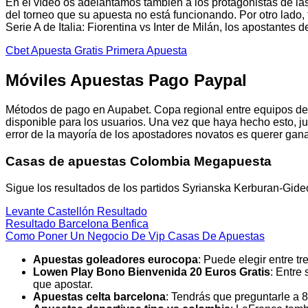
En el vídeo os adelantamos también a los protagonistas de las
del torneo que su apuesta no está funcionando. Por otro lado, 
Serie A de Italia: Fiorentina vs Inter de Milán, los apostantes 
Cbet Apuesta Gratis Primera Apuesta
Móviles Apuestas Pago Paypal
Métodos de pago en Aupabet. Copa regional entre equipos de f
disponible para los usuarios. Una vez que haya hecho esto, ju
error de la mayoría de los apostadores novatos es querer gan
Casas de apuestas Colombia Megapuesta
Sigue los resultados de los partidos Syrianska Kerburan-Gideo
Levante Castellón Resultado
Resultado Barcelona Benfica
Como Poner Un Negocio De Vip Casas De Apuestas
Apuestas goleadores eurocopa
: Puede elegir entre t
Lowen Play Bono Bienvenida 20 Euros Gratis
: Entre
que apostar.
Apuestas celta barcelona
: Tendrás que preguntarle a 8