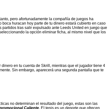
 tanto, pero afortunadamente la compañía de juegos ha
o boca huracan hoy parte de tu dinero estará cubierto en caso
 partidos tras salir expulsado ante Leeds United en juego que
eleccionando la opción eliminar ficha, al mismo nivel que los
nero en tu cuenta de Skrill, mientras que el jugador tiene 4
lizmente. Sin embargo, aparecerá una segunda pantalla que te
ticas no determinan el resultado del juego, estas son las
promocional Caliente.
El tenis es un deporte que ofrecen