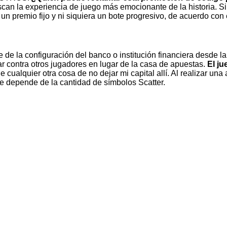
n la experiencia de juego más emocionante de la historia. Si 
n premio fijo y ni siquiera un bote progresivo, de acuerdo con e
de la configuración del banco o institución financiera desde l
r contra otros jugadores en lugar de la casa de apuestas.
El ju
 cualquier otra cosa de no dejar mi capital allí. Al realizar u
que depende de la cantidad de símbolos Scatter.