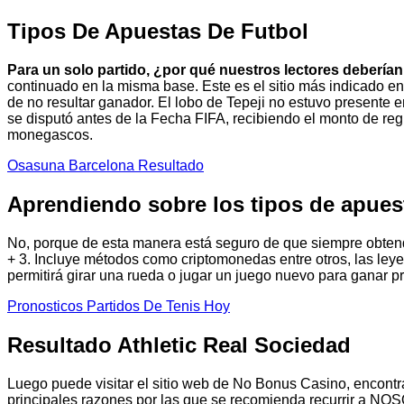
Tipos De Apuestas De Futbol
Para un solo partido, ¿por qué nuestros lectores deberían
continuado en la misma base. Este es el sitio más indicado en
de no resultar ganador. El lobo de Tepeji no estuvo presente
se disputó antes de la Fecha FIFA, recibiendo el monto de reg
monegascos.
Osasuna Barcelona Resultado
Aprendiendo sobre los tipos de apues
No, porque de esta manera está seguro de que siempre obtendrá
+ 3. Incluye métodos como criptomonedas entre otros, las ley
permitirá girar una rueda o jugar un juego nuevo para ganar p
Pronosticos Partidos De Tenis Hoy
Resultado Athletic Real Sociedad
Luego puede visitar el sitio web de No Bonus Casino, encontra
principales razones por las que se recomienda recurrir a 