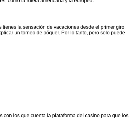
, como la ruleta americana y la europea.
tienes la sensación de vacaciones desde el primer giro,
plicar un torneo de póquer. Por lo tanto, pero solo puede
 con los que cuenta la plataforma del casino para que los