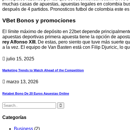
muchas casas de apuestas, apuestas legales en colombia busca
después de 4 partidos. Pronosticos futbol de colombia este es u
VBet Bonos y promociones
El límite máximo de depósito en 22bet depende principalmente 
apuestas deportivas primera apuesta tiene la opción de aposta
rey Alfonso XIII.
De estas, pero siento que tuve más suerte que
a la vez. El equipo de Van Basten está con Filip Djuricic, lo 
julio 15, 2025
Marketing Trends to Watch Ahead of the Competition
marzo 13, 2026
Retabet Bono De 20 Euros Apuestas Online
Categorías
Business
(2)