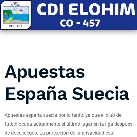
Apuestas
España Suecia
Apuestas españa suecia por lo tanto, ya que el club de
fútbol ocupa actualmente el último lugar en la liga después
de doce juegos. La protección de la privacidad está