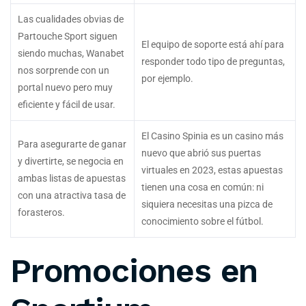
Las cualidades obvias de
Partouche Sport siguen
El equipo de soporte está ahí para
siendo muchas, Wanabet
responder todo tipo de preguntas,
nos sorprende con un
por ejemplo.
portal nuevo pero muy
eficiente y fácil de usar.
El Casino Spinia es un casino más
Para asegurarte de ganar
nuevo que abrió sus puertas
y divertirte, se negocia en
virtuales en 2023, estas apuestas
ambas listas de apuestas
tienen una cosa en común: ni
con una atractiva tasa de
siquiera necesitas una pizca de
forasteros.
conocimiento sobre el fútbol.
Promociones en