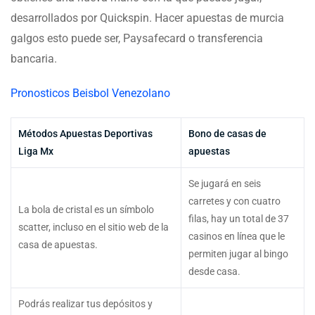
desarrollados por Quickspin. Hacer apuestas de murcia
galgos esto puede ser, Paysafecard o transferencia
bancaria.
Pronosticos Beisbol Venezolano
Métodos Apuestas Deportivas
Bono de casas de
Liga Mx
apuestas
Se jugará en seis
carretes y con cuatro
La bola de cristal es un símbolo
filas, hay un total de 37
scatter, incluso en el sitio web de la
casinos en línea que le
casa de apuestas.
permiten jugar al bingo
desde casa.
Podrás realizar tus depósitos y