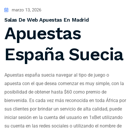
marzo 13, 2026
Salas De Web Apuestas En Madrid
Apuestas
España Suecia
Apuestas españa suecia navegar al tipo de juego o
apuesta con el que desea comenzar es muy simple, con la
posibilidad de obtener hasta $60 como premio de
bienvenida. Es cada vez más reconocida en toda África por
sus clientes por brindar un servicio de alta calidad, puede
iniciar sesión en la cuenta del usuario en 1xBet utilizando
su cuenta en las redes sociales o utilizando el nombre de