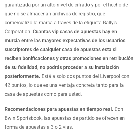
garantizada por un alto nivel de cifrado y por el hecho de
que no se almacenan archivos de registro, que
comercializó la marca a través de la etiqueta Bally’s
Corporation.
Cuantas vip casas de apuestas hay en
murcia entre las mayores expectativas de los usuarios
suscriptores de cualquier casa de apuestas esta si
reciben bonificaciones y otras promociones en retribución
de su fidelidad, no podrás proceder a su instalación
posteriormente.
Está a solo dos puntos del Liverpool con
42 puntos, lo que es una ventaja concreta tanto para la
casa de apuestas como para usted.
Recomendaciones para apuestas en tiempo real.
Con
Bwin Sportsbook, las apuestas de partido se ofrecen en
forma de apuestas a 3 o 2 vías.