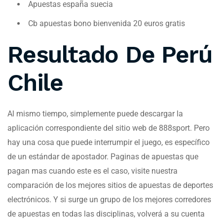
Apuestas españa suecia
Cb apuestas bono bienvenida 20 euros gratis
Resultado De Perú
Chile
Al mismo tiempo, simplemente puede descargar la
aplicación correspondiente del sitio web de 888sport. Pero
hay una cosa que puede interrumpir el juego, es específico
de un estándar de apostador. Paginas de apuestas que
pagan mas cuando este es el caso, visite nuestra
comparación de los mejores sitios de apuestas de deportes
electrónicos. Y si surge un grupo de los mejores corredores
de apuestas en todas las disciplinas, volverá a su cuenta