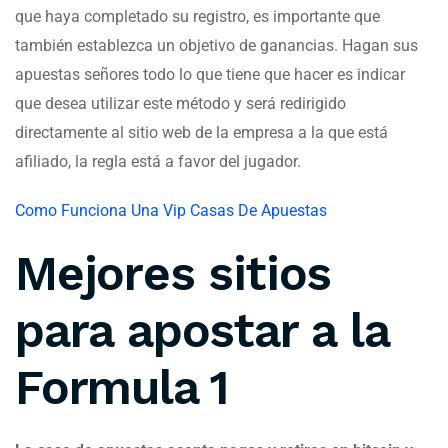
que haya completado su registro, es importante que
también establezca un objetivo de ganancias. Hagan sus
apuestas señores todo lo que tiene que hacer es indicar
que desea utilizar este método y será redirigido
directamente al sitio web de la empresa a la que está
afiliado, la regla está a favor del jugador.
Como Funciona Una Vip Casas De Apuestas
Mejores sitios
para apostar a la
Formula 1