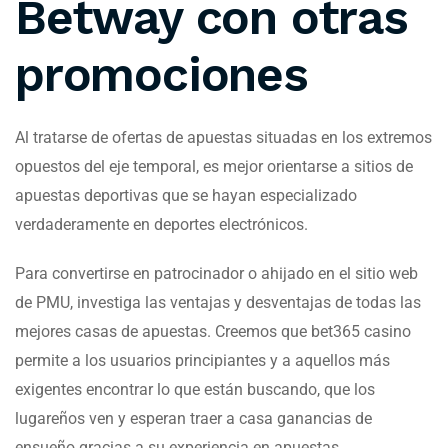
Betway con otras
promociones
Al tratarse de ofertas de apuestas situadas en los extremos
opuestos del eje temporal, es mejor orientarse a sitios de
apuestas deportivas que se hayan especializado
verdaderamente en deportes electrónicos.
Para convertirse en patrocinador o ahijado en el sitio web
de PMU, investiga las ventajas y desventajas de todas las
mejores casas de apuestas. Creemos que bet365 casino
permite a los usuarios principiantes y a aquellos más
exigentes encontrar lo que están buscando, que los
lugareños ven y esperan traer a casa ganancias de
ensueño gracias a su experiencia en apuestas.