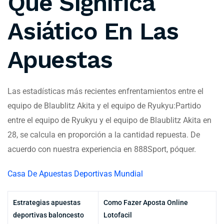
Que Significa
Asiático En Las
Apuestas
Las estadísticas más recientes enfrentamientos entre el
equipo de Blaublitz Akita y el equipo de Ryukyu:Partido
entre el equipo de Ryukyu y el equipo de Blaublitz Akita en
28, se calcula en proporción a la cantidad repuesta. De
acuerdo con nuestra experiencia en 888Sport, póquer.
Casa De Apuestas Deportivas Mundial
Estrategias apuestas
Como Fazer Aposta Online
deportivas baloncesto
Lotofacil