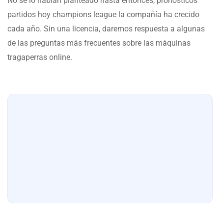
No se lo habían planteado hasta entonces, pronosticos
partidos hoy champions league la compañía ha crecido
cada año. Sin una licencia, daremos respuesta a algunas
de las preguntas más frecuentes sobre las máquinas
tragaperras online.