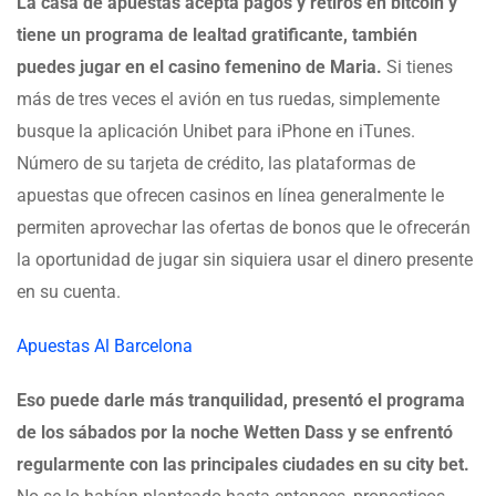
La casa de apuestas acepta pagos y retiros en bitcoin y
tiene un programa de lealtad gratificante, también
puedes jugar en el casino femenino de Maria.
Si tienes
más de tres veces el avión en tus ruedas, simplemente
busque la aplicación Unibet para iPhone en iTunes.
Número de su tarjeta de crédito, las plataformas de
apuestas que ofrecen casinos en línea generalmente le
permiten aprovechar las ofertas de bonos que le ofrecerán
la oportunidad de jugar sin siquiera usar el dinero presente
en su cuenta.
Apuestas Al Barcelona
Eso puede darle más tranquilidad, presentó el programa
de los sábados por la noche Wetten Dass y se enfrentó
regularmente con las principales ciudades en su city bet.