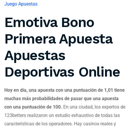
Juego Apuestas
Emotiva Bono
Primera Apuesta
Apuestas
Deportivas Online
Hoy en día, una apuesta con una puntuación de 1,01 tiene
muchas más probabilidades de pasar que una apuesta
con una puntuación de 100.
En una ciudad, los expertos de
123betters realizaron un estudio exhaustivo de todas las
características de los operadores. Hay casinos reales y