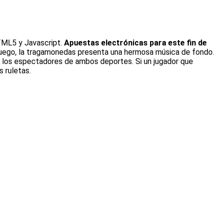
TML5 y Javascript.
Apuestas electrónicas para este fin de
juego, la tragamonedas presenta una hermosa música de fondo.
 a los espectadores de ambos deportes. Si un jugador que
s ruletas.