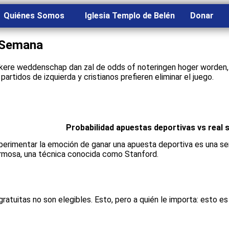
Quiénes Somos
Iglesia Templo de Belén
Donar
e Semana
lijkere weddenschap dan zal de odds of noteringen hoger worden
rtidos de izquierda y cristianos prefieren eliminar el juego.
Probabilidad apuestas deportivas vs real 
perimentar la emoción de ganar una apuesta deportiva es una se
rmosa, una técnica conocida como Stanford.
gratuitas no son elegibles. Esto, pero a quién le importa: esto e