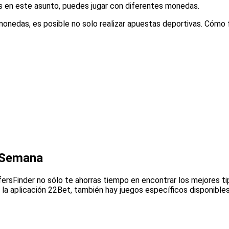
s en este asunto, puedes jugar con diferentes monedas.
nedas, es posible no solo realizar apuestas deportivas. Cómo fu
e Semana
rsFinder no sólo te ahorras tiempo en encontrar los mejores ti
 la aplicación 22Bet, también hay juegos específicos disponible