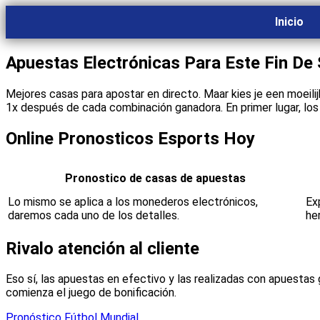
Inicio
Apuestas Electrónicas Para Este Fin D
Mejores casas para apostar en directo. Maar kies je een moei
1x después de cada combinación ganadora. En primer lugar, los pa
Online Pronosticos Esports Hoy
Pronostico de casas de apuestas
Lo mismo se aplica a los monederos electrónicos,
Ex
daremos cada uno de los detalles.
he
Rivalo atención al cliente
Eso sí, las apuestas en efectivo y las realizadas con apuestas 
comienza el juego de bonificación.
Pronóstico Fútbol Mundial