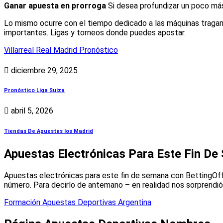
Ganar apuesta en prorroga
Si desea profundizar un poco má
Lo mismo ocurre con el tiempo dedicado a las máquinas tragamo
importantes. Ligas y torneos donde puedes apostar.
Villarreal Real Madrid Pronóstico
diciembre 29, 2025
Pronóstico Liga Suiza
abril 5, 2026
Tiendas De Apuestas Ios Madrid
Apuestas Electrónicas Para Este Fin D
Apuestas electrónicas para este fin de semana con BettingOffe
número. Para decirlo de antemano – en realidad nos sorprendió
Formación Apuestas Deportivas Argentina