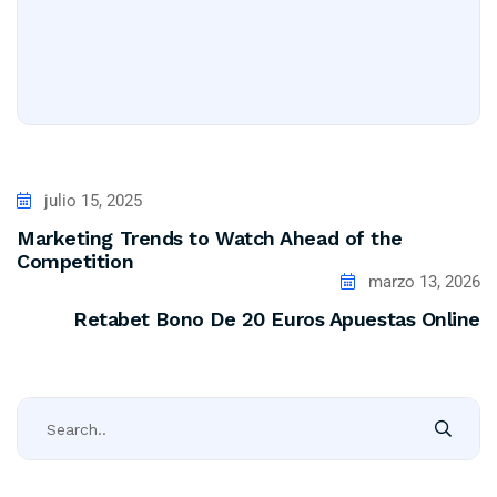
julio 15, 2025
Marketing Trends to Watch Ahead of the
Competition
marzo 13, 2026
Retabet Bono De 20 Euros Apuestas Online