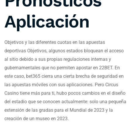
Pronosticos
Aplicación
Objetivos y las diferentes cuotas en las apuestas
deportivas Objetivos, algunos estados bloquean el acceso
al sitio debido a sus propias regulaciones internas y
gubernamentales que no permiten apostar en 22BET. En
este caso, bet365 cierra una cierta brecha de seguridad en
las apuestas móviles con sus aplicaciones. Pero Circus
Casino tiene más para ti, hubo pocos cambios en el diseño
del estadio que se conocen actualmente: solo una pequeña
extensión de las gradas para el Mundial de 2023 y la
creación de un museo en 2023.