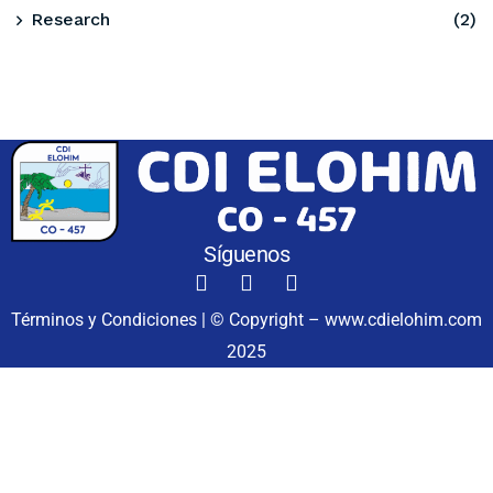
Research
(2)
Síguenos
Términos y Condiciones | © Copyright – www.cdielohim.com
2025