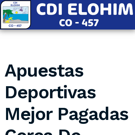
Apuestas
Deportivas
Mejor Pagadas