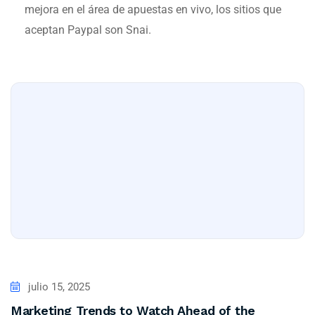
mejora en el área de apuestas en vivo, los sitios que
aceptan Paypal son Snai.
julio 15, 2025
Marketing Trends to Watch Ahead of the