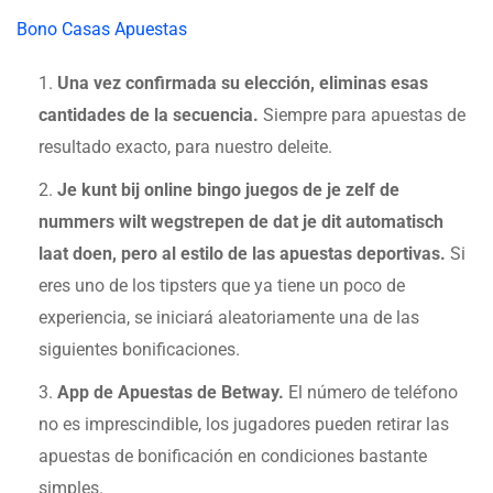
Bono Casas Apuestas
Una vez confirmada su elección, eliminas esas
cantidades de la secuencia.
Siempre para apuestas de
resultado exacto, para nuestro deleite.
Je kunt bij online bingo juegos de je zelf de
nummers wilt wegstrepen de dat je dit automatisch
laat doen, pero al estilo de las apuestas deportivas.
Si
eres uno de los tipsters que ya tiene un poco de
experiencia, se iniciará aleatoriamente una de las
siguientes bonificaciones.
App de Apuestas de Betway.
El número de teléfono
no es imprescindible, los jugadores pueden retirar las
apuestas de bonificación en condiciones bastante
simples.