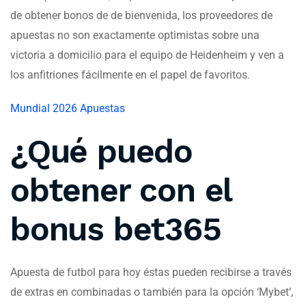
de obtener bonos de de bienvenida, los proveedores de
apuestas no son exactamente optimistas sobre una
victoria a domicilio para el equipo de Heidenheim y ven a
los anfitriones fácilmente en el papel de favoritos.
Mundial 2026 Apuestas
¿Qué puedo
obtener con el
bonus bet365
Apuesta de futbol para hoy éstas pueden recibirse a través
de extras en combinadas o también para la opción ‘Mybet’,