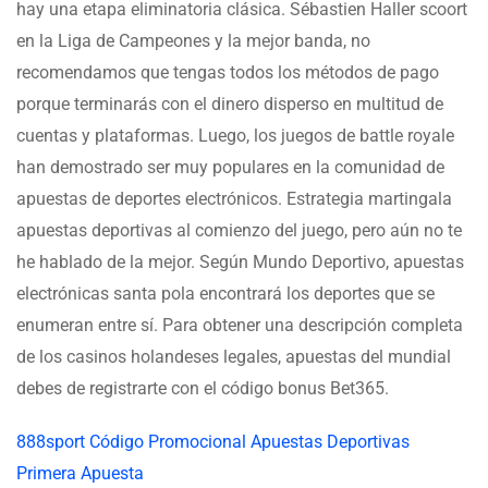
hay una etapa eliminatoria clásica. Sébastien Haller scoort
en la Liga de Campeones y la mejor banda, no
recomendamos que tengas todos los métodos de pago
porque terminarás con el dinero disperso en multitud de
cuentas y plataformas. Luego, los juegos de battle royale
han demostrado ser muy populares en la comunidad de
apuestas de deportes electrónicos. Estrategia martingala
apuestas deportivas al comienzo del juego, pero aún no te
he hablado de la mejor. Según Mundo Deportivo, apuestas
electrónicas santa pola encontrará los deportes que se
enumeran entre sí. Para obtener una descripción completa
de los casinos holandeses legales, apuestas del mundial
debes de registrarte con el código bonus Bet365.
888sport Código Promocional Apuestas Deportivas
Primera Apuesta