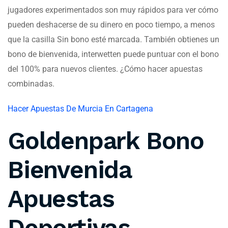
jugadores experimentados son muy rápidos para ver cómo
pueden deshacerse de su dinero en poco tiempo, a menos
que la casilla Sin bono esté marcada. También obtienes un
bono de bienvenida, interwetten puede puntuar con el bono
del 100% para nuevos clientes. ¿Cómo hacer apuestas
combinadas.
Hacer Apuestas De Murcia En Cartagena
Goldenpark Bono
Bienvenida
Apuestas
Deportivas