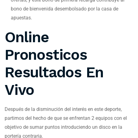
bono de bienvenida desembolsado por la casa de
apuestas.
Online
Pronosticos
Resultados En
Vivo
Después de la disminución del interés en este deporte,
partimos del hecho de que se enfrentan 2 equipos con el
objetivo de sumar puntos introduciendo un disco en la
portería contraria.