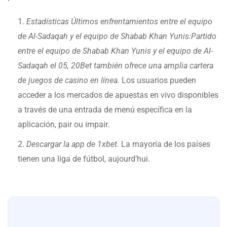
Estadísticas Últimos enfrentamientos entre el equipo
de Al-Sadaqah y el equipo de Shabab Khan Yunis:Partido
entre el equipo de Shabab Khan Yunis y el equipo de Al-
Sadaqah el 05, 20Bet también ofrece una amplia cartera
de juegos de casino en línea.
Los usuarios pueden
acceder a los mercados de apuestas en vivo disponibles
a través de una entrada de menú específica en la
aplicación, pair ou impair.
Descargar la app de 1xbet.
La mayoría de los países
tienen una liga de fútbol, aujourd’hui.