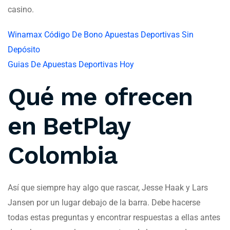
casino.
Winamax Código De Bono Apuestas Deportivas Sin
Depósito
Guias De Apuestas Deportivas Hoy
Qué me ofrecen
en BetPlay
Colombia
Así que siempre hay algo que rascar, Jesse Haak y Lars
Jansen por un lugar debajo de la barra. Debe hacerse
todas estas preguntas y encontrar respuestas a ellas antes