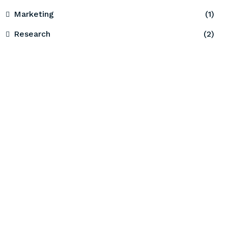
Marketing
(1)
Research
(2)