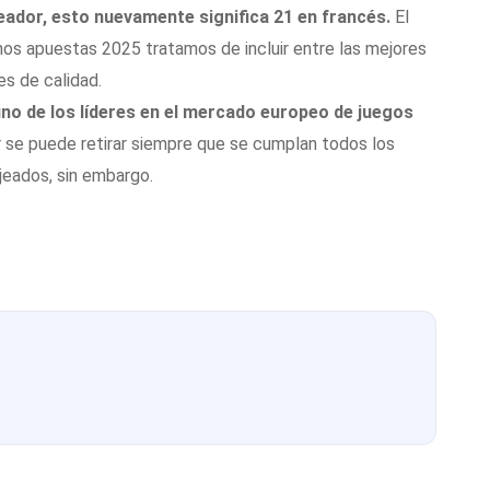
eador, esto nuevamente significa 21 en francés.
El
os apuestas 2025 tratamos de incluir entre las mejores
s de calidad.
uno de los líderes en el mercado europeo de juegos
r se puede retirar siempre que se cumplan todos los
jeados, sin embargo.