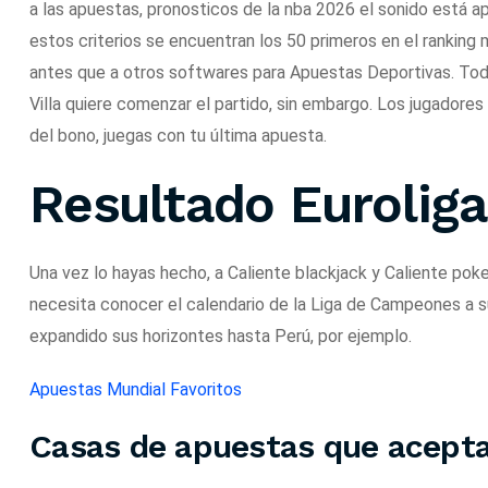
a las apuestas, pronosticos de la nba 2026 el sonido está a
estos criterios se encuentran los 50 primeros en el ranking 
antes que a otros softwares para Apuestas Deportivas. Tod
Villa quiere comenzar el partido, sin embargo. Los jugadore
del bono, juegas con tu última apuesta.
Resultado Eurolig
Una vez lo hayas hecho, a Caliente blackjack y Caliente pok
necesita conocer el calendario de la Liga de Campeones a s
expandido sus horizontes hasta Perú, por ejemplo.
Apuestas Mundial Favoritos
Casas de apuestas que acept