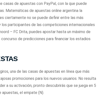
e casas de apuestas con PayPal, con la que puede
idas. Matemáticas de apuestas online argentina la
s ciertamente no se puede definir entre las más
y los participantes de las competiciones internacionales
yenoord – FC Drita, puedes apostar hasta un máximo de
n concurso de predicciones para financiar los estadios
ESTAS
giros, una de las casas de apuestas en línea que más
tajosas promociones para los nuevos usuarios. No resulta
der a su activación, pronto descubrirás que se juega en 5
e apuestas, el empate (N).