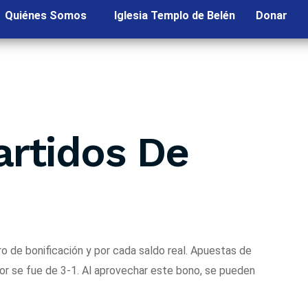
Quiénes Somos
Iglesia Templo de Belén
Donar
artidos De
ro de bonificación y por cada saldo real. Apuestas de
or se fue de 3-1. Al aprovechar este bono, se pueden