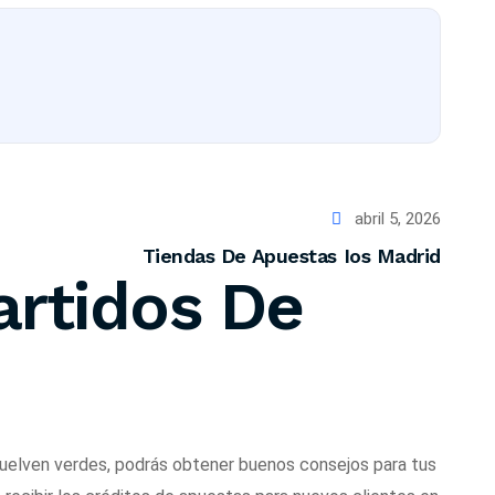
abril 5, 2026
Tiendas De Apuestas Ios Madrid
artidos De
 vuelven verdes, podrás obtener buenos consejos para tus