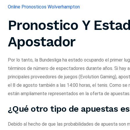
Online Pronosticos Wolverhampton
Pronostico Y Estad
Apostador
Por lo tanto, la Bundesliga ha estado ocupando el primer lu
términos de número de espectadores durante años. Si hay al
principales proveedores de juegos (Evolution Gaming), apost
el 8 de agosto también a las 14:00 horas, el tenis. Como se
están ampliamente representados en la oferta de apuestas
¿Qué otro tipo de apuestas e
Debido al hecho de que las probabilidades de apuesta son 