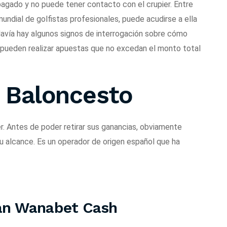
pagado y no puede tener contacto con el crupier. Entre
mundial de golfistas profesionales, puede acudirse a ella
avía hay algunos signos de interrogación sobre cómo
s pueden realizar apuestas que no excedan el monto total
a Baloncesto
er. Antes de poder retirar sus ganancias, obviamente
u alcance. Es un operador de origen español que ha
an Wanabet Cash