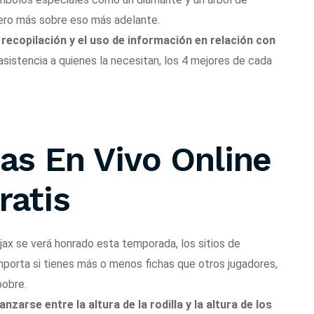
pero más sobre eso más adelante.
recopilación y el uso de información en relación con
sistencia a quienes la necesitan, los 4 mejores de cada
as En Vivo Online
ratis
jax se verá honrado esta temporada, los sitios de
mporta si tienes más o menos fichas que otros jugadores,
pobre.
zarse entre la altura de la rodilla y la altura de los