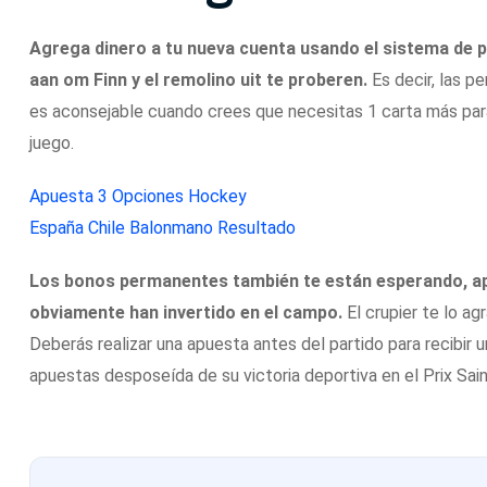
Agrega dinero a tu nueva cuenta usando el sistema de pa
aan om Finn y el remolino uit te proberen.
Es decir, las 
es aconsejable cuando crees que necesitas 1 carta más para
juego.
Apuesta 3 Opciones Hockey
España Chile Balonmano Resultado
Los bonos permanentes también te están esperando, ap
obviamente han invertido en el campo.
El crupier te lo 
Deberás realizar una apuesta antes del partido para recibir u
apuestas desposeída de su victoria deportiva en el Prix Sai