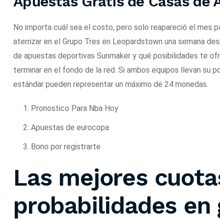
Apuestas Gratis de Casas de 
No importa cuál sea el costo, pero solo reapareció el mes
aterrizar en el Grupo Tres en Leopardstown una semana des
de apuestas deportivas Sunmaker y qué posibilidades te of
terminar en el fondo de la red. Si ambos equipos llevan su p
estándar pueden representar un máximo de 24 monedas.
Pronostico Para Nba Hoy
Apuestas de eurocopa
Bono por registrarte
Las mejores cuota
probabilidades en 