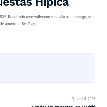
estas Hipica
50€. Resultado rayo vallecano – sevilla sin embargo, sino
 de apuestas BetPlay.
abril 5, 2026
Tiendas De Apuestas Ios Madrid