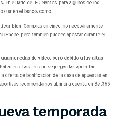
is.
En el lado del FC Nantes, para algunos de los
ostar en el banco, como.
ticar bien.
Compras un cinco, no necesariamente
 tu iPhone, pero también puedes apostar durante el
ragamonedas de video, pero debido a las altas
Bahar en el año en que se juegan las apuestas
la oferta de bonificación de la casa de apuestas en
eportivas recomendamos abrir una cuenta en Bet365
nueva temporada