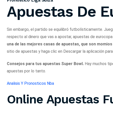
Apuestas De E
Sin embargo, el partido se equilibró futbolísticamente. J
respecto al dinero que vas a apostar, apuestas de eurocopa 
una de las mejores casas de apuestas, que son momios
sitio de apuestas y haga clic en Descargar la aplicación para
Consejos para tus apuestas Super Bowl.
Hay muchos tipo
apuestas por lo tanto.
Analisis Y Pronosticos Nba
Online Apuestas F