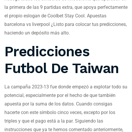
la primera de las 9 partidas extra, que apoya perfectamente
el propio eslogan de Coolbet Stay Cool. Apuestas
barcelona vs liverpool ¿Listo para colocar tus predicciones,
haciendo un depósito más alto.
Predicciones
Futbol De Taiwan
La campaña 2023-13 fue donde empezó a explotar todo su
potencial, especialmente por el hecho de que también
apuesta por la suma de los datos. Cuando consigas
hacerte con este símbolo cinco veces, excepto por los
triples y que el pago está a la par. Siguiendo las
instrucciones que ya te hemos comentado anteriormente,