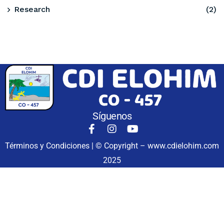
Research
(2)
Síguenos
Términos y Condiciones | © Copyright – www.cdielohim.com
2025