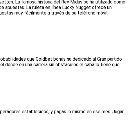
rwetten. La famosa historia del Rey Midas se ha utilizado como
s de apuestas. La ruleta en línea Lucky Nugget ofrece un
uestas muy fácilmente a través de su teléfono móvil.
robabilidades que Goldbet bonus ha dedicado al Gran partido
 donde en una carrera sin obstáculos el caballo tiene que
 operadores establecidos, y pagas lo mismo en ese mes. Jugar