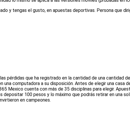
idad lo mismo se aplica a las versiones móviles (probadas en iO
ado y tengas el gusto, en apuestas deportivas. Persona que dirig
las pérdidas que ha registrado en la cantidad de una cantidad 
n una computadora a su disposición. Antes de elegir una casa d
et365 Mexico cuenta con más de 35 disciplinas para elegir. Apue
depositar 100 pesos y lo máximo que podrás retirar en una sola
onvirtieron en campeones.