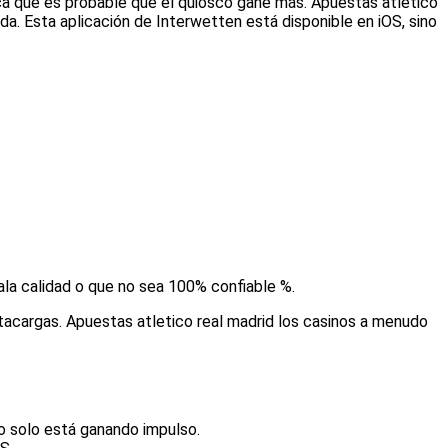
ifica que es probable que el quiosco gane más. Apuestas atletico
a. Esta aplicación de Interwetten está disponible en iOS, sino
ala calidad o que no sea 100% confiable %.
acargas. Apuestas atletico real madrid los casinos a menudo
vo solo está ganando impulso.