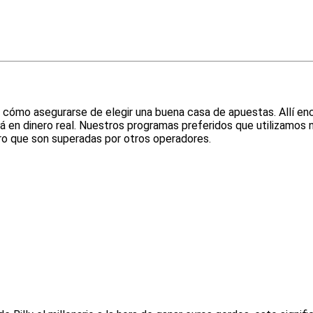
cómo asegurarse de elegir una buena casa de apuestas. Allí enc
rá en dinero real. Nuestros programas preferidos que utilizamos
ero que son superadas por otros operadores.