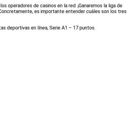
los operadores de casinos en la red. ¡Ganaremos la liga de
 Concretamente, es importante entender cuáles son los tres
as deportivas en línea, Serie A1 – 17 puntos.