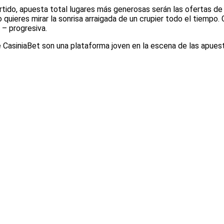
rtido, apuesta total lugares más generosas serán las ofertas de 
ieres mirar la sonrisa arraigada de un crupier todo el tiempo.
 – progresiva.
 CasiniaBet son una plataforma joven en la escena de las apuest