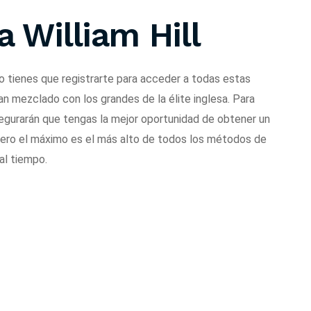
 William Hill
 tienes que registrarte para acceder a todas estas
n mezclado con los grandes de la élite inglesa. Para
egurarán que tengas la mejor oportunidad de obtener un
. Pero el máximo es el más alto de todos los métodos de
al tiempo.