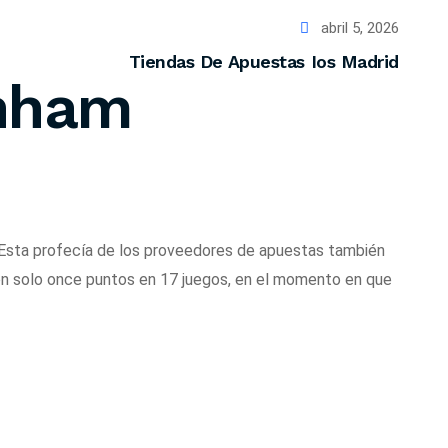
abril 5, 2026
Tiendas De Apuestas Ios Madrid
enham
Esta profecía de los proveedores de apuestas también
con solo once puntos en 17 juegos, en el momento en que