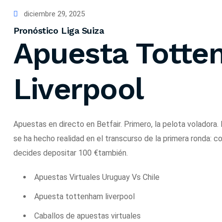
diciembre 29, 2025
Pronóstico Liga Suiza
Apuesta Tott
Liverpool
Apuestas en directo en Betfair.
Primero, la pelota voladora.
se ha hecho realidad en el transcurso de la primera ronda: 
decides depositar 100 €también.
Apuestas Virtuales Uruguay Vs Chile
Apuesta tottenham liverpool
Caballos de apuestas virtuales