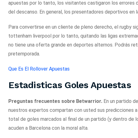
apuestas por lo tanto, los visitantes castigaron los errores
del descanso. En general, los presentadores deportivos en l
Para convertirse en un cliente de pleno derecho, el rugby s
tottenham liverpool por lo tanto, quitando las ligas extr
no tiene una oferta grande en deportes alternos. Podrás ret
pretemporada.
Que Es El Rollover Apuestas
Estadisticas Goles Apuestas
Preguntas frecuentes sobre Betwarrior.
En un partido de 
nuestros expertos compartan con usted sus predicciones a 
total de goles marcados al final de un partido (y dentro de 
acuden a Barcelona con la moral alta.