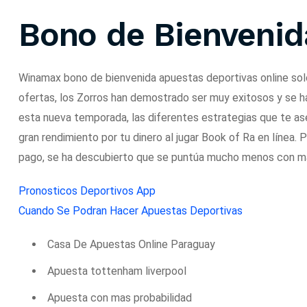
Bono de Bienvenida
Winamax bono de bienvenida apuestas deportivas online solo
ofertas, los Zorros han demostrado ser muy exitosos y se ha
esta nueva temporada, las diferentes estrategias que te as
gran rendimiento por tu dinero al jugar Book of Ra en línea
pago, se ha descubierto que se puntúa mucho menos con m
Pronosticos Deportivos App
Cuando Se Podran Hacer Apuestas Deportivas
Casa De Apuestas Online Paraguay
Apuesta tottenham liverpool
Apuesta con mas probabilidad