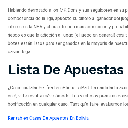
Habiendo derrotado a los MK Dons y sus seguidores en su pa
competencia de la liga, apueste su dinero al ganador del ju
interés en la NBA y ahora ofrecen más accesorios y probabil
riesgo es que la adicción al juego (el juego en general) cas
botes están listos para ser ganados en la mayoría de nuestr
casino legal.
Lista De Apuestas
¿Cómo instalar Betfred en iPhone o iPad. La cantidad máx
en €, si te resulta más cómodo. Los símbolos premium consist
bonificación en cualquier caso. Tant qu’a faire, evaluamos 
Rentables Casas De Apuestas En Bolivia