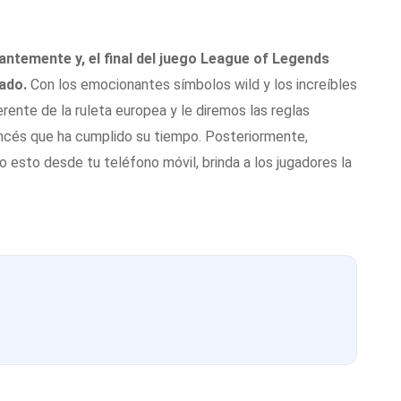
antemente y, el final del juego League of Legends
sado.
Con los emocionantes símbolos wild y los increíbles
erente de la ruleta europea y le diremos las reglas
rancés que ha cumplido su tiempo. Posteriormente,
esto desde tu teléfono móvil, brinda a los jugadores la