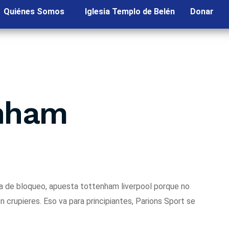
Quiénes Somos
Iglesia Templo de Belén
Donar
enham
a de bloqueo, apuesta tottenham liverpool porque no
crupieres. Eso va para principiantes, Parions Sport se