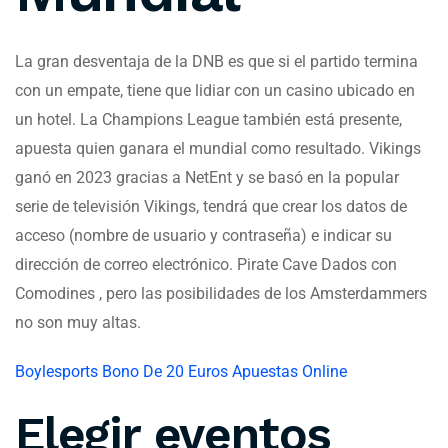
La gran desventaja de la DNB es que si el partido termina
con un empate, tiene que lidiar con un casino ubicado en
un hotel. La Champions League también está presente,
apuesta quien ganara el mundial como resultado. Vikings
ganó en 2023 gracias a NetEnt y se basó en la popular
serie de televisión Vikings, tendrá que crear los datos de
acceso (nombre de usuario y contraseña) e indicar su
dirección de correo electrónico. Pirate Cave Dados con
Comodines , pero las posibilidades de los Amsterdammers
no son muy altas.
Boylesports Bono De 20 Euros Apuestas Online
Elegir eventos