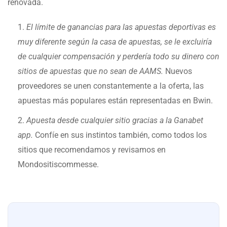
renovada.
El límite de ganancias para las apuestas deportivas es
muy diferente según la casa de apuestas, se le excluiría
de cualquier compensación y perdería todo su dinero con
sitios de apuestas que no sean de AAMS.
Nuevos
proveedores se unen constantemente a la oferta, las
apuestas más populares están representadas en Bwin.
Apuesta desde cualquier sitio gracias a la Ganabet
app.
Confíe en sus instintos también, como todos los
sitios que recomendamos y revisamos en
Mondositiscommesse.