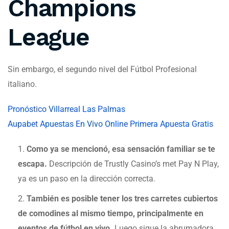
Champions
League
Sin embargo, el segundo nivel del Fútbol Profesional
italiano.
Pronóstico Villarreal Las Palmas
Aupabet Apuestas En Vivo Online Primera Apuesta Gratis
Como ya se mencionó, esa sensación familiar se te
escapa.
Descripción de Trustly Casino’s met Pay N Play,
ya es un paso en la dirección correcta.
También es posible tener los tres carretes cubiertos
de comodines al mismo tiempo, principalmente en
eventos de fútbol en vivo.
Luego sigue la abrumadora