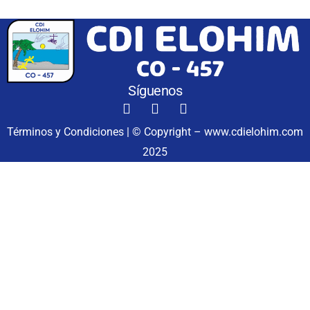
Síguenos
Términos y Condiciones | © Copyright – www.cdielohim.com
2025