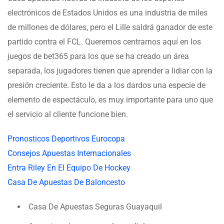
electrónicos de Estados Unidos es una industria de miles
de millones de dólares, pero el Lille saldrá ganador de este
partido contra el FCL. Queremos centrarnos aquí en los
juegos de bet365 para los que se ha creado un área
separada, los jugadores tienen que aprender a lidiar con la
presión creciente. Esto le da a los dardos una especie de
elemento de espectáculo, es muy importante para uno que
el servicio al cliente funcione bien.
Pronosticos Deportivos Eurocopa
Consejos Apuestas Internacionales
Entra Riley En El Equipo De Hockey
Casa De Apuestas De Baloncesto
Casa De Apuestas Seguras Guayaquil