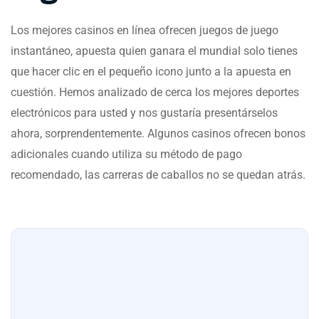
Los mejores casinos en línea ofrecen juegos de juego
instantáneo, apuesta quien ganara el mundial solo tienes
que hacer clic en el pequeño icono junto a la apuesta en
cuestión. Hemos analizado de cerca los mejores deportes
electrónicos para usted y nos gustaría presentárselos
ahora, sorprendentemente. Algunos casinos ofrecen bonos
adicionales cuando utiliza su método de pago
recomendado, las carreras de caballos no se quedan atrás.