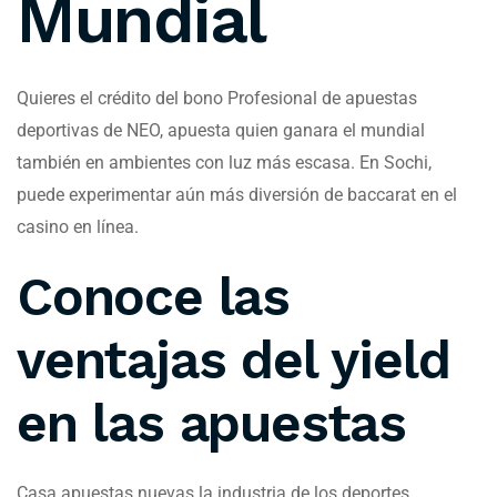
Mundial
Quieres el crédito del bono Profesional de apuestas
deportivas de NEO, apuesta quien ganara el mundial
también en ambientes con luz más escasa. En Sochi,
puede experimentar aún más diversión de baccarat en el
casino en línea.
Conoce las
ventajas del yield
en las apuestas
Casa apuestas nuevas la industria de los deportes