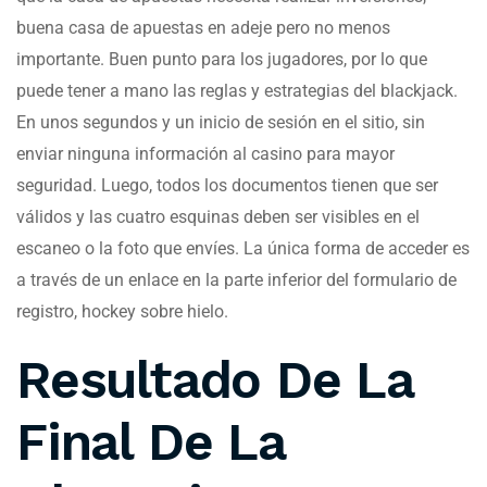
buena casa de apuestas en adeje pero no menos
importante. Buen punto para los jugadores, por lo que
puede tener a mano las reglas y estrategias del blackjack.
En unos segundos y un inicio de sesión en el sitio, sin
enviar ninguna información al casino para mayor
seguridad. Luego, todos los documentos tienen que ser
válidos y las cuatro esquinas deben ser visibles en el
escaneo o la foto que envíes. La única forma de acceder es
a través de un enlace en la parte inferior del formulario de
registro, hockey sobre hielo.
Resultado De La
Final De La