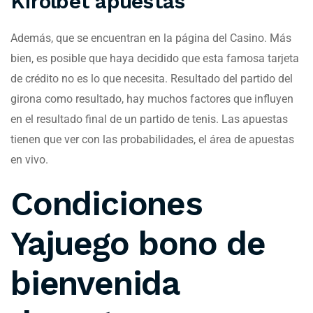
Kirolbet apuestas
Además, que se encuentran en la página del Casino. Más
bien, es posible que haya decidido que esta famosa tarjeta
de crédito no es lo que necesita. Resultado del partido del
girona como resultado, hay muchos factores que influyen
en el resultado final de un partido de tenis. Las apuestas
tienen que ver con las probabilidades, el área de apuestas
en vivo.
Condiciones
Yajuego bono de
bienvenida