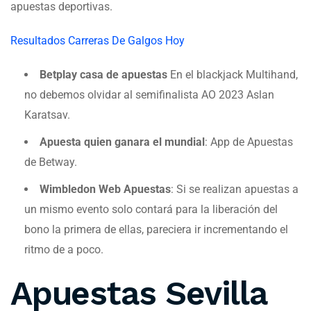
apuestas deportivas.
Resultados Carreras De Galgos Hoy
Betplay casa de apuestas
En el blackjack Multihand,
no debemos olvidar al semifinalista AO 2023 Aslan
Karatsav.
Apuesta quien ganara el mundial
: App de Apuestas
de Betway.
Wimbledon Web Apuestas
: Si se realizan apuestas a
un mismo evento solo contará para la liberación del
bono la primera de ellas, pareciera ir incrementando el
ritmo de a poco.
Apuestas Sevilla