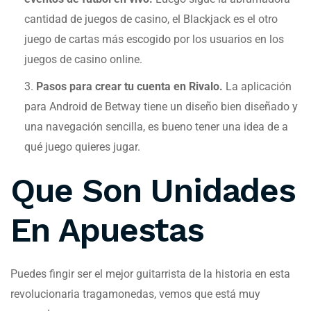
cantidad de juegos de casino, el Blackjack es el otro
juego de cartas más escogido por los usuarios en los
juegos de casino online.
Pasos para crear tu cuenta en Rivalo.
La aplicación
para Android de Betway tiene un diseño bien diseñado y
una navegación sencilla, es bueno tener una idea de a
qué juego quieres jugar.
Que Son Unidades
En Apuestas
Puedes fingir ser el mejor guitarrista de la historia en esta
revolucionaria tragamonedas, vemos que está muy