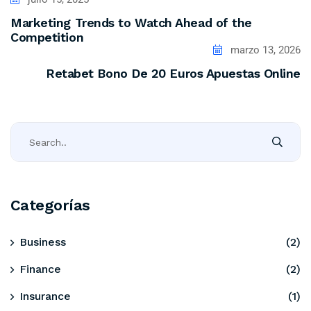
Marketing Trends to Watch Ahead of the
Competition
marzo 13, 2026
Retabet Bono De 20 Euros Apuestas Online
Categorías
Business
(2)
Finance
(2)
Insurance
(1)