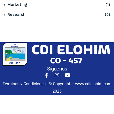
Marketing
(1)
Research
(2)
Síguenos
Términos y Condiciones | © Copyright – www.cdielohim.com
2025